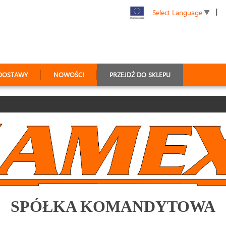
|
Select Language
▼
DOSTAWY
NOWOŚCI
PRZEJDŹ DO SKLEPU
SPÓŁKA KOMANDYTOWA