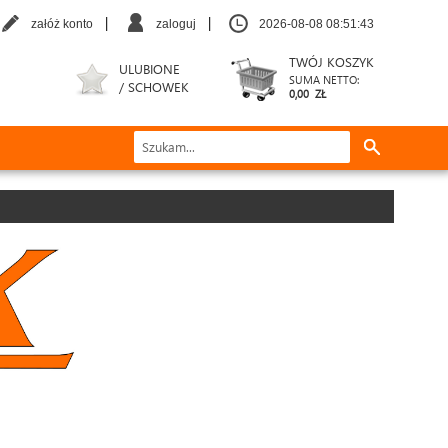
|
|
załóż konto
zaloguj
2026-08-08 08:51:44
TWÓJ KOSZYK
ULUBIONE
SUMA NETTO:
/ SCHOWEK
0,00 ZŁ