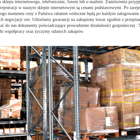
sklepu internetowego, telefonicznie, faxem lub e-mailem. Zamówienia przyjęt
rejestracji w naszym sklepie internetowym są cenami podstawowymi. Po zareje
 tego momentu ceny z Państwa rabatem widoczne będą po każdym zalogowaniu si
h negocjacji cen. Udzielamy gwarancji na zakupiony towar zgodnie z przepisa
łać do nas dokumenty poświadczające prowadzenie działalności gospodarczej 
 do współpracy oraz życzymy udanych zakupów.