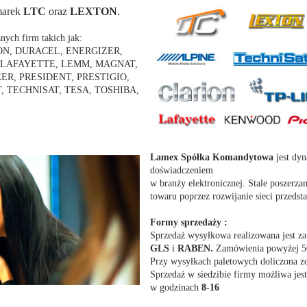
marek
LTC
oraz
LEXTON
.
ych firm takich jak:
ON, DURACEL, ENERGIZER,
, LAFAYETTE, LEMM, MAGNAT,
ER, PRESIDENT, PRESTIGIO,
T, TECHNISAT, TESA, TOSHIBA,
Lamex Spółka Komandytowa
jest dyn
doświadczeniem
w branży elektronicznej. Stale poszerz
towaru poprzez rozwijanie sieci przedst
Formy sprzedaży :
Sprzedaż wysyłkowa realizowana jest za
GLS
i
RABEN
.
Zamówienia powyżej 50
Przy wysyłkach paletowych doliczona zos
Sprzedaż w siedzibie firmy możliwa jest
w godzinach
8-16