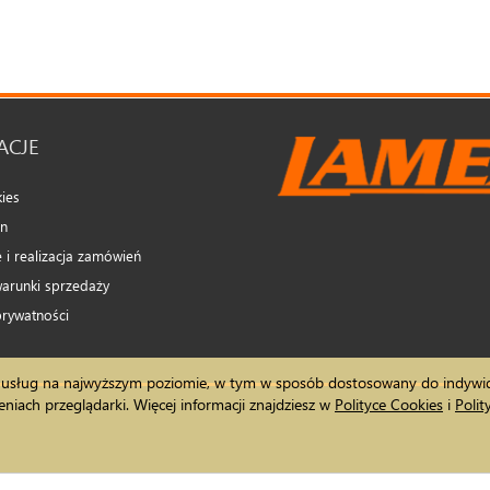
ACJE
kies
in
 i realizacja zamówień
arunki sprzedaży
prywatności
nia usług na najwyższym poziomie, w tym w sposób dostosowany do indywid
iach przeglądarki. Więcej informacji znajdziesz w
Polityce Cookies
i
Poli