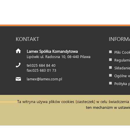
KONTAKT
INFORM
Lamex Spółka Komandytowa
Pliki Coo
Lipówki ul. Radosna 10
,
08-440
Pilawa
Regulam
025 684 84 40
Składanie
025 683 01 73
Ogólne w
lamex@lamex.com.pl
Polityka 
Ta witryna używa plików cookies (ciasteczek) w celu świadcze
ten mechanizm w ustawien