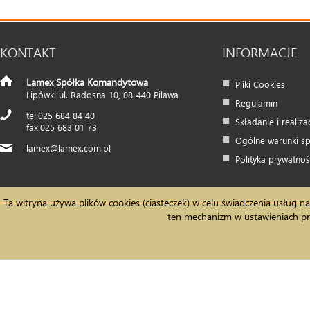
KONTAKT
INFORMACJE
Lamex Spółka Komandytowa
Pliki Cookies
Lipówki ul. Radosna 10
,
08-440
Pilawa
Regulamin
025 684 84 40
Składanie i realiz
025 683 01 73
Ogólne warunki s
lamex@lamex.com.pl
Polityka prywatnoś
Ta witryna używa plików cookies (ciasteczek) w celu świadczenia usług
ten mechanizm w ustawieniach prz