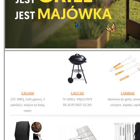
LXG1000
LXGC301
LXMR942
LTC BBQ, Grill gazowy, 5
W GRILL WĘGLOWY
Akcesoria do grilla, zest
palników, miejsce na butlę,
BLAUPUNKT GC301
szczypce, łopatka, szpi
czarny