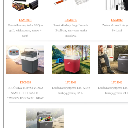
LXMR991
LXMR946
LXG1012
Mata teflonowa, tacka BBQ na
Ruszt składany do grillowania
Zestaw akcesorii do gr
grill, wielorazowa, zestaw 4
34x58cm, zamykana kratka
6w1,etui
sztuk
metalowa
LTC5005
LTC5003
LTC5002
LODÓWKA TURYSTYCZNA
Lodówka turystyczna LTC A32 z
Lodówka turystyczna LTC
SAMOCHODOWA LTC
funkcją grzania, 32 L.
funkcją grzania 24 
12V/230V USB 2A 32L GRAY