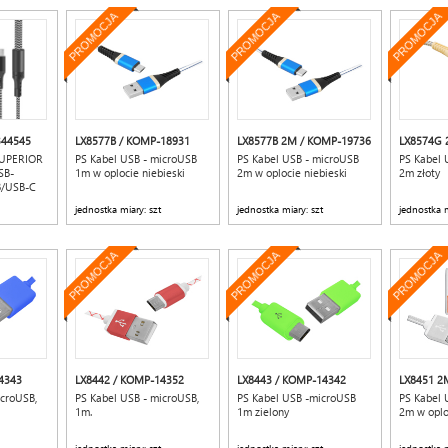
PROMOCJA
PROMOCJA
PROMOCJA
344545
LX8577B / KOMP-18931
LX8577B 2M / KOMP-19736
LX8574G 
SUPERIOR
PS Kabel USB - microUSB
PS Kabel USB - microUSB
PS Kabel 
SB-
1m w oplocie niebieski
2m w oplocie niebieski
2m złoty
B/USB-C
LTC
jednostka miary: szt
jednostka miary: szt
jednostka m
PROMOCJA
PROMOCJA
PROMOCJA
4343
LX8442 / KOMP-14352
LX8443 / KOMP-14342
LX8451 2
icroUSB,
PS Kabel USB - microUSB,
PS Kabel USB -microUSB
PS Kabel 
1m.
1m zielony
2m w oplo