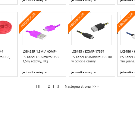
jednostka miary: szt
jednostka miary: szt
jednostka m
PROMOCJA
PROMOCJA
PROMOCJA
44
LX8425R 1,5M / KOMP-
LX8493 / KOMP-17374
LX8486 /
16843
ro USB,
PS Kabel USB-micro USB
PS Kabel USB-microUSB 1m
PS Kabel 
1,5m, różowy, HQ.
w oplocie czarny
1m, jeans.
jednostka miary: szt
jednostka miary: szt
jednostka m
|
|
1
2
3
Następna strona >>>