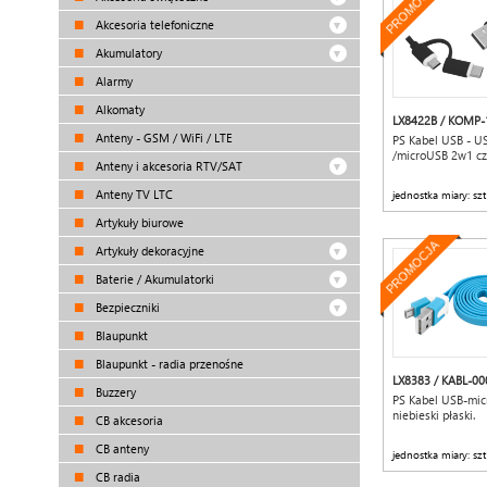
PROMOCJA
Akcesoria telefoniczne
Akumulatory
Alarmy
Alkomaty
LX8422B / KOMP-
Anteny - GSM / WiFi / LTE
PS Kabel USB - U
/microUSB 2w1 cz
Anteny i akcesoria RTV/SAT
Anteny TV LTC
jednostka miary: szt
Artykuły biurowe
PROMOCJA
Artykuły dekoracyjne
Baterie / Akumulatorki
Bezpieczniki
Blaupunkt
Blaupunkt - radia przenośne
LX8383 / KABL-00
Buzzery
PS Kabel USB-mic
niebieski płaski.
CB akcesoria
CB anteny
jednostka miary: szt
CB radia