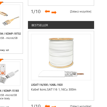
➡
1
/10
➡
[Zobacz wszystkie]
BESTSELLER
2M / KOMP-19732
USB - microUSB
iary: szt
LXSAT116/300 / KABL-1920
Kabel konc.SAT116 1,16Cu 300m
M / KOMP-15183
USB -microUSB
cie biały
➡
1
/10
[Zobacz wszystkie]