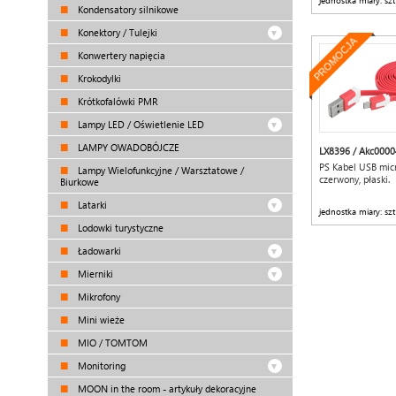
jednostka miary: szt
Kondensatory silnikowe
Konektory / Tulejki
PROMOCJA
Konwertery napięcia
Krokodylki
Krótkofalówki PMR
Lampy LED / Oświetlenie LED
LAMPY OWADOBÓJCZE
LX8396 / Akc0000
PS Kabel USB mic
Lampy Wielofunkcyjne / Warsztatowe /
czerwony, płaski.
Biurkowe
Latarki
jednostka miary: szt
Lodowki turystyczne
Ładowarki
Mierniki
Mikrofony
Mini wieże
MIO / TOMTOM
Monitoring
MOON in the room - artykuły dekoracyjne