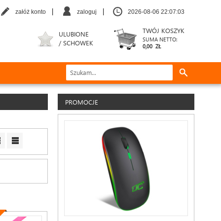
|
|
załóż konto
zaloguj
2026-08-06 22:07:04
TWÓJ KOSZYK
ULUBIONE
SUMA NETTO:
/ SCHOWEK
0,00 ZŁ
PROMOCJE