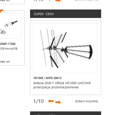
➡
iary: szt
SUPER CENY
 KOMP-17366
USB-microUSB,
iary: szt
VR1000 / ANTE-28413
Antena DVB-T VIRGA VR1000 UHF/VHF
polaryzacja pozioma/pionowa
➡
1
/10
➡
[Zobacz wszystkie]