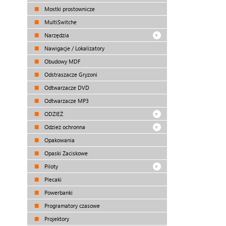
Mostki prostownicze
MultiSwitche
Narzędzia
Nawigacje / Lokalizatory
Obudowy MDF
Odstraszacze Gryzoni
Odtwarzacze DVD
Odtwarzacze MP3
ODZIEŻ
Odzież ochronna
Opakowania
Opaski Zaciskowe
Piloty
Plecaki
Powerbanki
Programatory czasowe
Projektory