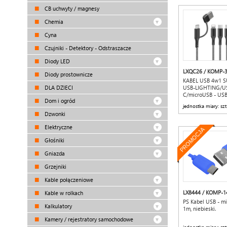
CB uchwyty / magnesy
Chemia
Cyna
Czujniki - Detektory - Odstraszacze
Diody LED
LXQC26 / KOMP-
Diody prostownicze
KABEL USB 4w1 
DLA DZIECI
USB-LIGHTING/U
C/microUSB - US
Dom i ogród
1,2m 3A CZARNY 
jednostka miary: szt
Dzwonki
Elektryczne
PROMOCJA
Głośniki
Gniazda
Grzejniki
Kable połączeniowe
LX8444 / KOMP-1
Kable w rolkach
PS Kabel USB - m
Kalkulatory
1m, niebieski.
Kamery / rejestratory samochodowe