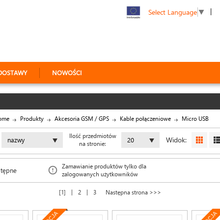
|
Select Language
▼
DOSTAWY
NOWOŚCI
ome
Produkty
Akcesoria GSM / GPS
Kable połączeniowe
Micro USB
Ilość przedmiotów
Widok:
nazwy
20
na stronie:
Zamawianie produktów tylko dla
stępne
zalogowanych użytkowników
|
|
1
2
3
Następna strona >>>