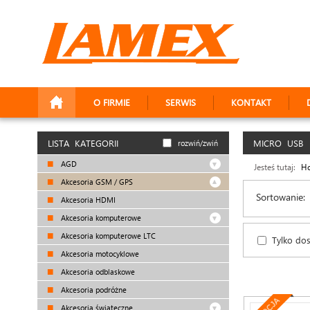
O FIRMIE
SERWIS
KONTAKT
LISTA KATEGORII
MICRO USB
rozwiń/zwiń
AGD
Jesteś tutaj:
H
Akcesoria GSM / GPS
Sortowanie:
Akcesoria HDMI
Akcesoria komputerowe
Akcesoria komputerowe LTC
Tylko do
Akcesoria motocyklowe
Akcesoria odblaskowe
Akcesoria podróżne
Akcesoria świąteczne