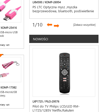
LXM300 / KOMP-26954
PS LTC Optyczna mysz ,myszka
bezprzewodowa, bluetooth, podświetlenie
RGB
➡
1
/10
➡
[Zobacz wszystkie]
/ KOMP-25416
USB-micro USB
aski
NOWOŚCI
iary: szt
/ KOMP-17382
 USB-microUSB
żowy.
LXP1725 / PILO-29576
iary: szt
Pilot do TV Philips LCD/LED RM-
L1725/1285V Netflix,Rakuten