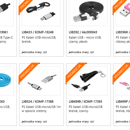
PROMOCJA
PROMOCJA
19961
LX8433 / KOMP-19248
LX8392 / Akc000043
LX8396R 
SB Type-C
PS Kabel USB-microUSB,
Kabel USB - micro USB,
PS Kabel 
arny
brelok.
czarny, płaski.
różowy pł
jednostka miary: szt
jednostka miary: szt
jednostka m
PROMOCJA
PROMOCJA
PROMOCJA
063
LX8524 / KOMP-17388
LX8499B / KOMP-17383
LX8499P 
ro USB,
PS Kabel USB-microUSB 1m
PS Kabel USB-microUSB
PS Kabel
w oplocie srebrny
brelok, czarny.
brelok, ró
jednostka miary: szt
jednostka miary: szt
jednostka m