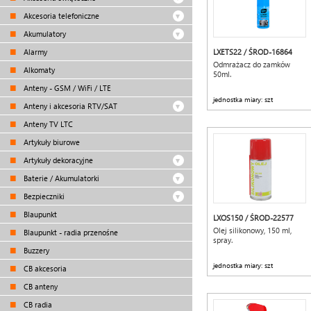
Akcesoria telefoniczne
Akumulatory
Alarmy
LXETS22 / ŚROD-16864
Odmrażacz do zamków
Alkomaty
50ml.
Anteny - GSM / WiFi / LTE
jednostka miary: szt
Anteny i akcesoria RTV/SAT
Anteny TV LTC
Artykuły biurowe
Artykuły dekoracyjne
Baterie / Akumulatorki
Bezpieczniki
Blaupunkt
LXOS150 / ŚROD-22577
Olej silikonowy, 150 ml,
Blaupunkt - radia przenośne
spray.
Buzzery
jednostka miary: szt
CB akcesoria
CB anteny
CB radia