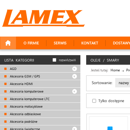
O FIRMIE
SERWIS
KONTAKT
DOSTAW
LISTA KATEGORII
OLEJE / SMARY
rozwiń/zwiń
AGD
Jesteś tutaj:
Home
Pr
Akcesoria GSM / GPS
Sortowanie:
nazwy
Akcesoria HDMI
Akcesoria komputerowe
Akcesoria komputerowe LTC
Tylko dostępne
Akcesoria motocyklowe
Akcesoria odblaskowe
Akcesoria podróżne
Akcesoria świąteczne