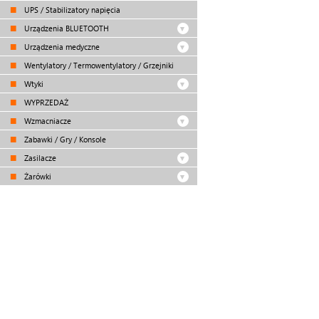
UPS / Stabilizatory napięcia
Urządzenia BLUETOOTH
Urządzenia medyczne
Wentylatory / Termowentylatory / Grzejniki
Wtyki
WYPRZEDAŻ
Wzmacniacze
Zabawki / Gry / Konsole
Zasilacze
Żarówki