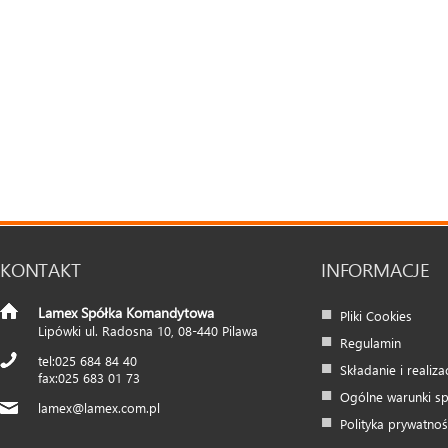
KONTAKT
INFORMACJE
Lamex Spółka Komandytowa
Pliki Cookies
Lipówki ul. Radosna 10
,
08-440
Pilawa
Regulamin
025 684 84 40
Składanie i realiz
025 683 01 73
Ogólne warunki s
lamex@lamex.com.pl
Polityka prywatnoś