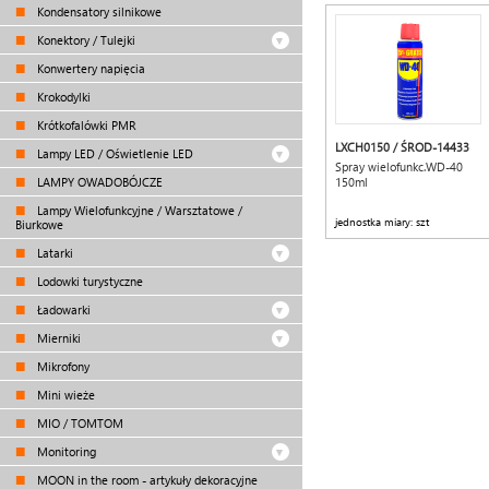
Kondensatory silnikowe
Konektory / Tulejki
Konwertery napięcia
Krokodylki
Krótkofalówki PMR
LXCH0150 / ŚROD-14433
Lampy LED / Oświetlenie LED
Spray wielofunkc.WD-40
LAMPY OWADOBÓJCZE
150ml
Lampy Wielofunkcyjne / Warsztatowe /
jednostka miary: szt
Biurkowe
Latarki
Lodowki turystyczne
Ładowarki
Mierniki
Mikrofony
Mini wieże
MIO / TOMTOM
Monitoring
MOON in the room - artykuły dekoracyjne