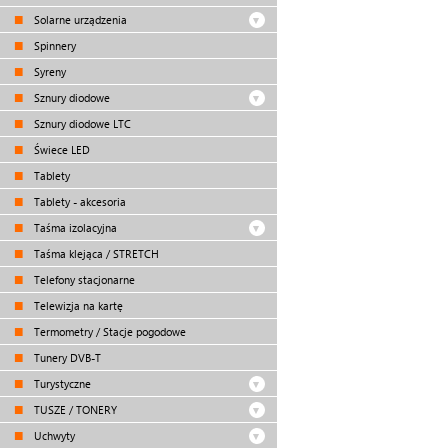
Solarne urządzenia
Spinnery
Syreny
Sznury diodowe
Sznury diodowe LTC
Świece LED
Tablety
Tablety - akcesoria
Taśma izolacyjna
Taśma klejąca / STRETCH
Telefony stacjonarne
Telewizja na kartę
Termometry / Stacje pogodowe
Tunery DVB-T
Turystyczne
TUSZE / TONERY
Uchwyty