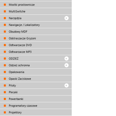
Mostki prostownicze
MultiSwitche
Narzędzia
Nawigacje / Lokalizatory
Obudowy MDF
Odstraszacze Gryzoni
Odtwarzacze DVD
Odtwarzacze MP3
ODZIEŻ
Odzież ochronna
Opakowania
Opaski Zaciskowe
Piloty
Plecaki
Powerbanki
Programatory czasowe
Projektory