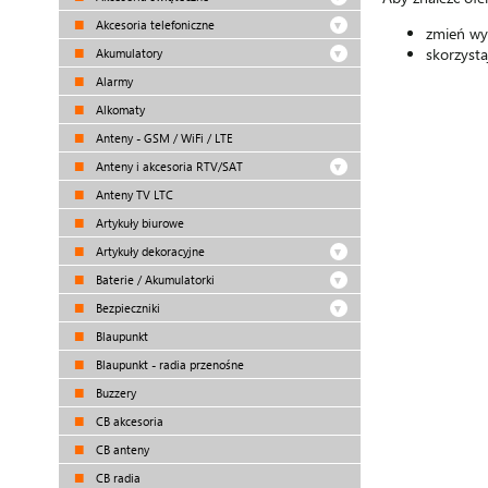
Akcesoria telefoniczne
zmień wy
skorzystaj
Akumulatory
Alarmy
Alkomaty
Anteny - GSM / WiFi / LTE
Anteny i akcesoria RTV/SAT
Anteny TV LTC
Artykuły biurowe
Artykuły dekoracyjne
Baterie / Akumulatorki
Bezpieczniki
Blaupunkt
Blaupunkt - radia przenośne
Buzzery
CB akcesoria
CB anteny
CB radia