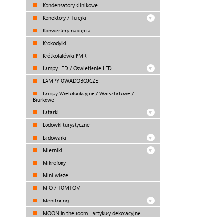
Kondensatory silnikowe
Konektory / Tulejki
Konwertery napięcia
Krokodylki
Krótkofalówki PMR
Lampy LED / Oświetlenie LED
LAMPY OWADOBÓJCZE
Lampy Wielofunkcyjne / Warsztatowe /
Biurkowe
Latarki
Lodowki turystyczne
Ładowarki
Mierniki
Mikrofony
Mini wieże
MIO / TOMTOM
Monitoring
MOON in the room - artykuły dekoracyjne