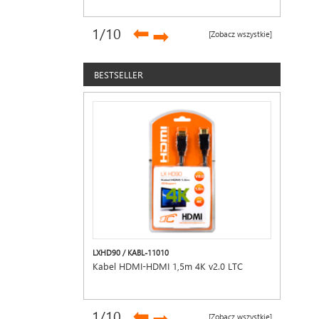
ZESTAW
➡
1
/10
➡
[Zobacz wszystkie]
BESTSELLER
LXHD90 / KABL-11010
Kabel HDMI-HDMI 1,5m 4K v2.0 LTC
➡
1
/10
[Zobacz wszystkie]