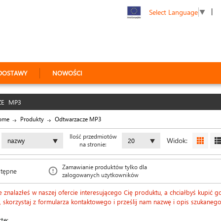
|
Select Language
▼
DOSTAWY
NOWOŚCI
ZE MP3
ome
Produkty
Odtwarzacze MP3
Ilość przedmiotów
Widok:
nazwy
20
na stronie:
Zamawianie produktów tylko dla
stępne
zalogowanych użytkowników
ie znalazłeś w naszej ofercie interesującego Cię produktu, a chciałbyś kupić 
e, skorzystaj z formularza kontaktowego i prześlij nam nazwę i opis szukaneg
tę: