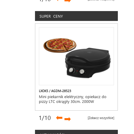
➡
SUPER CENY
LXOK5 / AGDM-28523
Mini piekarnik elektryczny, opiekacz do
pizzy LTC okrągły 30cm. 2000W
➡
1
/10
➡
[Zobacz wszystkie]