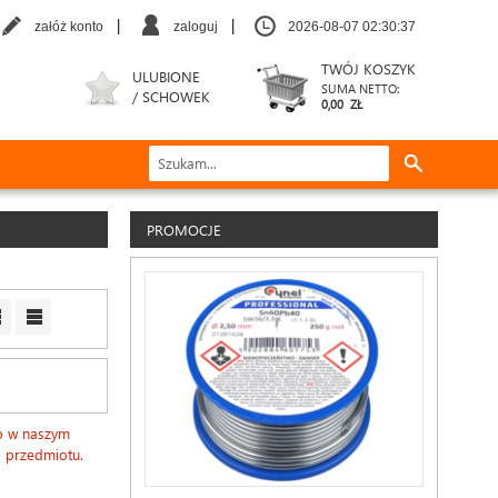
|
|
załóż konto
zaloguj
2026-08-07 02:30:38
TWÓJ KOSZYK
ULUBIONE
SUMA NETTO:
/ SCHOWEK
0,00 ZŁ
PROMOCJE
go w naszym
o przedmiotu.