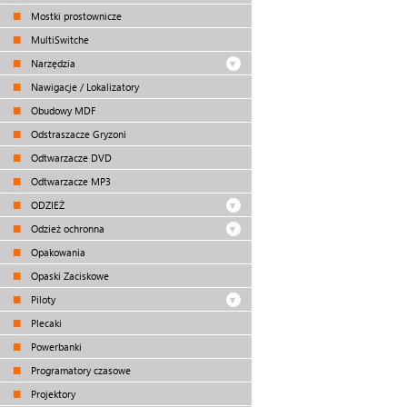
Mostki prostownicze
MultiSwitche
Narzędzia
Nawigacje / Lokalizatory
Obudowy MDF
Odstraszacze Gryzoni
Odtwarzacze DVD
Odtwarzacze MP3
ODZIEŻ
Odzież ochronna
Opakowania
Opaski Zaciskowe
Piloty
Plecaki
Powerbanki
Programatory czasowe
Projektory