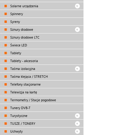
Solarne urządzenia
Spinnery
Syreny
Sznury diodowe
Sznury diodowe LTC
Świece LED
Tablety
Tablety - akcesoria
Taśma izolacyjna
Taśma klejąca / STRETCH
Telefony stacjonarne
Telewizja na kartę
Termometry / Stacje pogodowe
Tunery DVB-T
Turystyczne
TUSZE / TONERY
Uchwyty