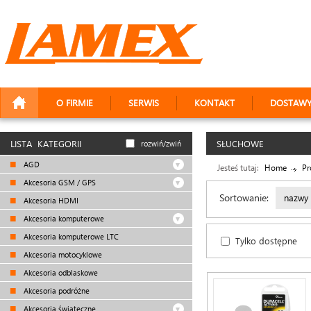
O FIRMIE
SERWIS
KONTAKT
DOSTAW
LISTA KATEGORII
SŁUCHOWE
rozwiń/zwiń
AGD
Jesteś tutaj:
Home
Pr
Akcesoria GSM / GPS
Sortowanie:
nazwy
Akcesoria HDMI
Akcesoria komputerowe
Akcesoria komputerowe LTC
Tylko dostępne
Akcesoria motocyklowe
Akcesoria odblaskowe
Akcesoria podróżne
Akcesoria świąteczne