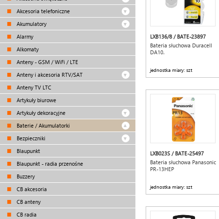
Akcesoria telefoniczne
Akumulatory
Alarmy
LXB136/8 / BATE-23897
Bateria słuchowa Duracell
Alkomaty
DA10.
Anteny - GSM / WiFi / LTE
jednostka miary: szt
Anteny i akcesoria RTV/SAT
Anteny TV LTC
Artykuły biurowe
Artykuły dekoracyjne
Baterie / Akumulatorki
Bezpieczniki
Blaupunkt
LXB023S / BATE-25497
Bateria słuchowa Panasonic
Blaupunkt - radia przenośne
PR-13HEP
Buzzery
jednostka miary: szt
CB akcesoria
CB anteny
CB radia