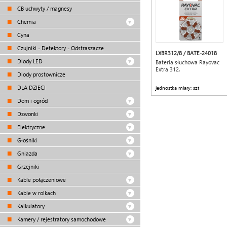
CB uchwyty / magnesy
Chemia
Cyna
Czujniki - Detektory - Odstraszacze
LXBR312/8 / BATE-24018
Diody LED
Bateria słuchowa Rayovac
Extra 312.
Diody prostownicze
DLA DZIECI
jednostka miary: szt
Dom i ogród
Dzwonki
Elektryczne
Głośniki
Gniazda
Grzejniki
Kable połączeniowe
Kable w rolkach
Kalkulatory
Kamery / rejestratory samochodowe