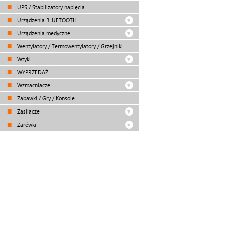
UPS / Stabilizatory napięcia
Urządzenia BLUETOOTH
Urządzenia medyczne
Wentylatory / Termowentylatory / Grzejniki
Wtyki
WYPRZEDAŻ
Wzmacniacze
Zabawki / Gry / Konsole
Zasilacze
Żarówki