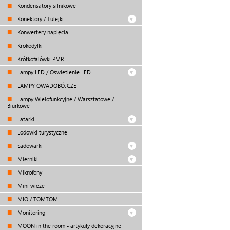
Kondensatory silnikowe
Konektory / Tulejki
Konwertery napięcia
Krokodylki
Krótkofalówki PMR
Lampy LED / Oświetlenie LED
LAMPY OWADOBÓJCZE
Lampy Wielofunkcyjne / Warsztatowe /
Biurkowe
Latarki
Lodowki turystyczne
Ładowarki
Mierniki
Mikrofony
Mini wieże
MIO / TOMTOM
Monitoring
MOON in the room - artykuły dekoracyjne