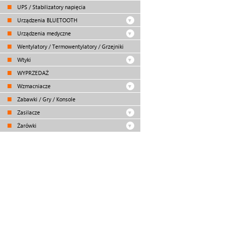
UPS / Stabilizatory napięcia
Urządzenia BLUETOOTH
Urządzenia medyczne
Wentylatory / Termowentylatory / Grzejniki
Wtyki
WYPRZEDAŻ
Wzmacniacze
Zabawki / Gry / Konsole
Zasilacze
Żarówki