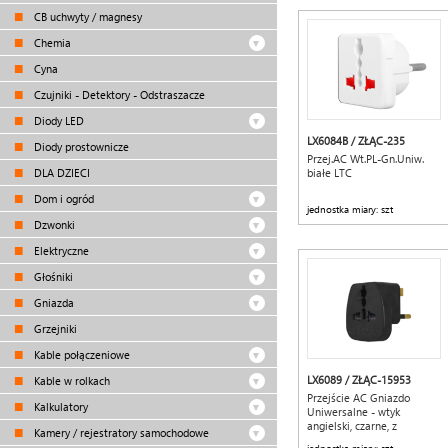
CB uchwyty / magnesy
Chemia
Cyna
Czujniki - Detektory - Odstraszacze
Diody LED
LX6084B / ZŁĄC-235
Diody prostownicze
Przej.AC Wt.PL-Gn.Uniw.
DLA DZIECI
białe LTC
Dom i ogród
jednostka miary: szt
Dzwonki
Elektryczne
Głośniki
Gniazda
Grzejniki
Kable połączeniowe
LX6089 / ZŁĄC-15953
Kable w rolkach
Przejście AC Gniazdo
Kalkulatory
Uniwersalne - wtyk
angielski, czarne, z
Kamery / rejestratory samochodowe
zabezpieczeniem