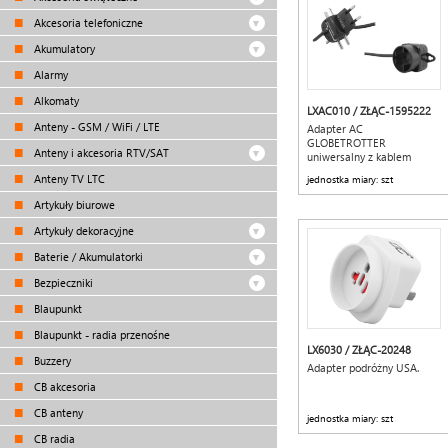
Akcesoria telefoniczne
Akumulatory
Alarmy
Alkomaty
LXAC010 / ZŁĄC-1595222
Anteny - GSM / WiFi / LTE
Adapter AC
GLOBETROTTER
Anteny i akcesoria RTV/SAT
uniwersalny z kablem
EU/UK/USA, (BOX).
Anteny TV LTC
jednostka miary: szt
Artykuły biurowe
Artykuły dekoracyjne
Baterie / Akumulatorki
Bezpieczniki
Blaupunkt
Blaupunkt - radia przenośne
LX6030 / ZŁĄC-20248
Buzzery
Adapter podróżny USA.
CB akcesoria
CB anteny
jednostka miary: szt
CB radia