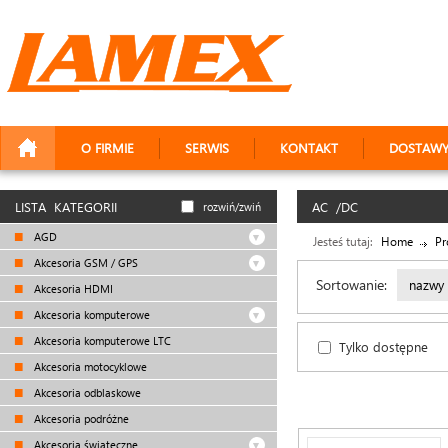
O FIRMIE
SERWIS
KONTAKT
DOSTAW
LISTA KATEGORII
AC /DC
rozwiń/zwiń
AGD
Jesteś tutaj:
Home
Pr
Akcesoria GSM / GPS
Sortowanie:
nazwy
Akcesoria HDMI
Akcesoria komputerowe
Akcesoria komputerowe LTC
Tylko dostępne
Akcesoria motocyklowe
Akcesoria odblaskowe
Akcesoria podróżne
Akcesoria świąteczne