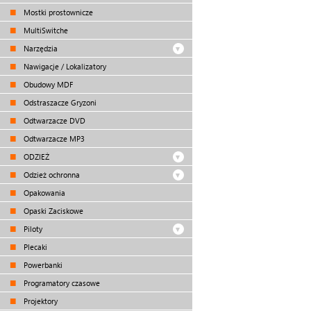
Mostki prostownicze
MultiSwitche
Narzędzia
Nawigacje / Lokalizatory
Obudowy MDF
Odstraszacze Gryzoni
Odtwarzacze DVD
Odtwarzacze MP3
ODZIEŻ
Odzież ochronna
Opakowania
Opaski Zaciskowe
Piloty
Plecaki
Powerbanki
Programatory czasowe
Projektory