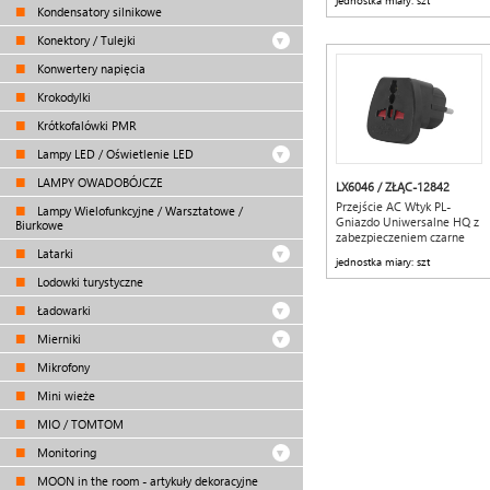
jednostka miary: szt
Kondensatory silnikowe
Konektory / Tulejki
Konwertery napięcia
Krokodylki
Krótkofalówki PMR
Lampy LED / Oświetlenie LED
LAMPY OWADOBÓJCZE
LX6046 / ZŁĄC-12842
Przejście AC Wtyk PL-
Lampy Wielofunkcyjne / Warsztatowe /
Gniazdo Uniwersalne HQ z
Biurkowe
zabezpieczeniem czarne
LTC
Latarki
jednostka miary: szt
Lodowki turystyczne
Ładowarki
Mierniki
Mikrofony
Mini wieże
MIO / TOMTOM
Monitoring
MOON in the room - artykuły dekoracyjne