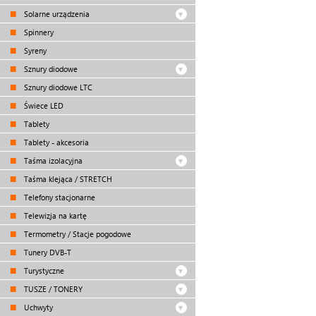
Solarne urządzenia
Spinnery
Syreny
Sznury diodowe
Sznury diodowe LTC
Świece LED
Tablety
Tablety - akcesoria
Taśma izolacyjna
Taśma klejąca / STRETCH
Telefony stacjonarne
Telewizja na kartę
Termometry / Stacje pogodowe
Tunery DVB-T
Turystyczne
TUSZE / TONERY
Uchwyty