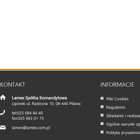
KONTAKT
INFORMACJE
Lamex Spółka Komandytowa
Pliki Cookies
Lipówki ul. Radosna 10
,
08-440
Pilawa
Regulamin
025 684 84 40
Składanie i realiz
025 683 01 73
Ogólne warunki s
lamex@lamex.com.pl
Polityka prywatnoś