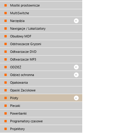
Mostki prostownicze
MultiSwitche
Narzędzia
Nawigacje / Lokalizatory
Obudowy MDF
Odstraszacze Gryzoni
Odtwarzacze DVD
Odtwarzacze MP3
ODZIEŻ
Odzież ochronna
Opakowania
Opaski Zaciskowe
Piloty
Plecaki
Powerbanki
Programatory czasowe
Projektory