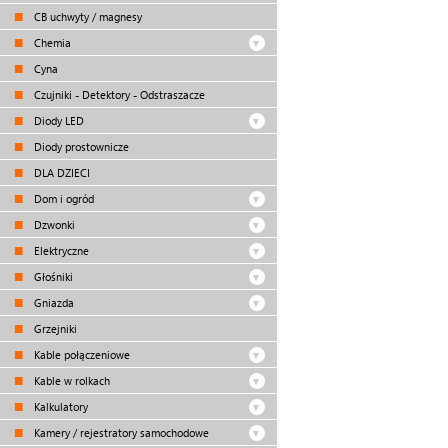
CB uchwyty / magnesy
Chemia
Cyna
Czujniki - Detektory - Odstraszacze
Diody LED
Diody prostownicze
DLA DZIECI
Dom i ogród
Dzwonki
Elektryczne
Głośniki
Gniazda
Grzejniki
Kable połączeniowe
Kable w rolkach
Kalkulatory
Kamery / rejestratory samochodowe