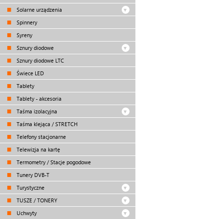
Solarne urządzenia
Spinnery
Syreny
Sznury diodowe
Sznury diodowe LTC
Świece LED
Tablety
Tablety - akcesoria
Taśma izolacyjna
Taśma klejąca / STRETCH
Telefony stacjonarne
Telewizja na kartę
Termometry / Stacje pogodowe
Tunery DVB-T
Turystyczne
TUSZE / TONERY
Uchwyty