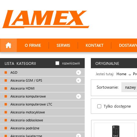
O FIRMIE
SERWIS
KONTAKT
DOSTAW
LISTA KATEGORII
ORYGINALNE
rozwiń/zwiń
AGD
Jesteś tutaj:
Home
Pr
Akcesoria GSM / GPS
Sortowanie:
nazwy
Akcesoria HDMI
Akcesoria komputerowe
Akcesoria komputerowe LTC
Tylko dostępne
Akcesoria motocyklowe
Akcesoria odblaskowe
Akcesoria podróżne
Akcesoria świąteczne