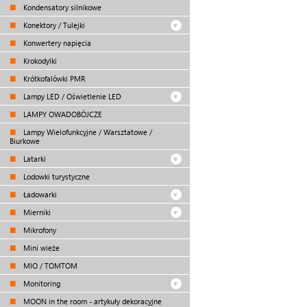
Kondensatory silnikowe
Konektory / Tulejki
Konwertery napięcia
Krokodylki
Krótkofalówki PMR
Lampy LED / Oświetlenie LED
LAMPY OWADOBÓJCZE
Lampy Wielofunkcyjne / Warsztatowe /
Biurkowe
Latarki
Lodowki turystyczne
Ładowarki
Mierniki
Mikrofony
Mini wieże
MIO / TOMTOM
Monitoring
MOON in the room - artykuły dekoracyjne