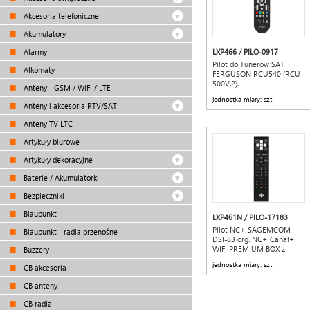
Akcesoria telefoniczne
Akumulatory
Alarmy
LXP466 / PILO-0917
Pilot do Tunerów SAT
Alkomaty
FERGUSON RCU540 (RCU-
500V.2).
Anteny - GSM / WiFi / LTE
jednostka miary: szt
Anteny i akcesoria RTV/SAT
Anteny TV LTC
Artykuły biurowe
Artykuły dekoracyjne
Baterie / Akumulatorki
Bezpieczniki
Blaupunkt
LXP461N / PILO-17183
Pilot NC+ SAGEMCOM
Blaupunkt - radia przenośne
DSI-83 org. NC+ Canal+
WIFI PREMIUM BOX z
Buzzery
nagrywaniem
jednostka miary: szt
CB akcesoria
CB anteny
CB radia