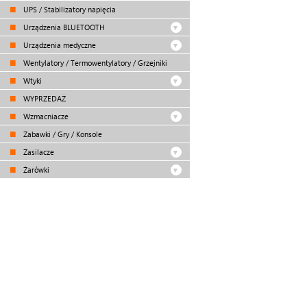
UPS / Stabilizatory napięcia
Urządzenia BLUETOOTH
Urządzenia medyczne
Wentylatory / Termowentylatory / Grzejniki
Wtyki
WYPRZEDAŻ
Wzmacniacze
Zabawki / Gry / Konsole
Zasilacze
Żarówki