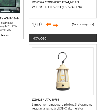
LXC6657A / TONE-0000117344_ME TF1
W Tusz TFO H-57RH (C6657A) 17ml.
Z / KOMP-18444
➡
1
/10
➡
 głośników
[Zobacz wszystkie]
owych 2.1 11W
arne LTC.
iary: szt
NOWOŚCI
LX20326 / LATA-30786
Lampa kempingowa ozdobna,3 stopniowa
regulacja jasności,USB-C,akumulator