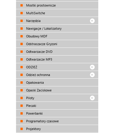
Mostki prostownicze
MultiSwitche
Narzędzia
Nawigacje / Lokalizatory
Obudowy MDF
Odstraszacze Gryzoni
Odtwarzacze DVD
Odtwarzacze MP3
ODZIEŻ
Odzież ochronna
Opakowania
Opaski Zaciskowe
Piloty
Plecaki
Powerbanki
Programatory czasowe
Projektory