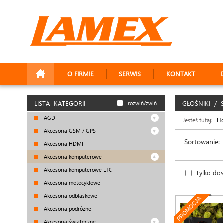
O FIRMIE
SERWIS
KONTAKT
LISTA KATEGORII
GŁOŚNIKI / 
rozwiń/zwiń
AGD
Jesteś tutaj:
H
Akcesoria GSM / GPS
Sortowanie:
Akcesoria HDMI
Akcesoria komputerowe
Akcesoria komputerowe LTC
Tylko do
Akcesoria motocyklowe
Akcesoria odblaskowe
PROMOCJA
Akcesoria podróżne
Akcesoria świąteczne