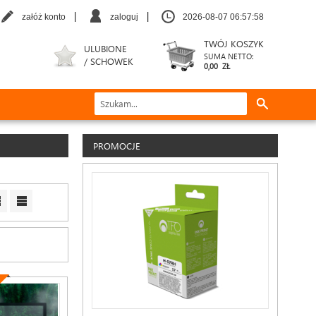
|
|
załóż konto
zaloguj
2026-08-07 06:57:59
TWÓJ KOSZYK
ULUBIONE
SUMA NETTO:
/ SCHOWEK
0,00 ZŁ
PROMOCJE