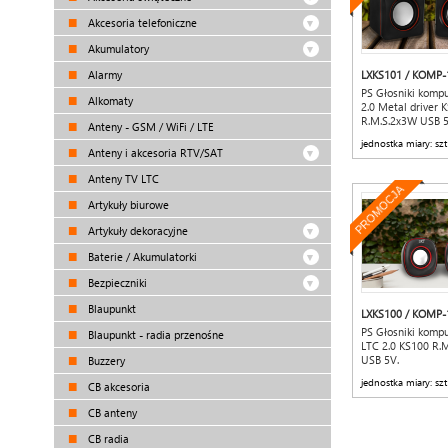
Akcesoria telefoniczne
Akumulatory
Alarmy
LXKS101 / KOMP-
PS Głosniki komp
Alkomaty
2.0 Metal driver 
R.M.S.2x3W USB 
Anteny - GSM / WiFi / LTE
jednostka miary: szt
Anteny i akcesoria RTV/SAT
Anteny TV LTC
PROMOCJA
Artykuły biurowe
Artykuły dekoracyjne
Baterie / Akumulatorki
Bezpieczniki
Blaupunkt
LXKS100 / KOMP-
PS Głosniki komp
Blaupunkt - radia przenośne
LTC 2.0 KS100 R.
USB 5V.
Buzzery
jednostka miary: szt
CB akcesoria
CB anteny
CB radia