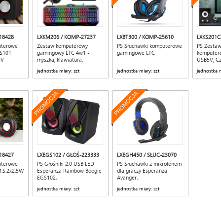
18428
LXKM206 / KOMP-27237
LXBT300 / KOMP-25610
LXKS201C
uterowe
Zestaw komputerowy
PS Słuchawki komputerowe
PS Zestaw
KS101
gamingowy LTC 4w1 -
gamingowe LTC
komputer
5V
myszka, klawiatura,
USB5V, Cz
podkładka, słuchawki
jednostka miary: szt
jednostka miary: szt
jednostka m
PROMOCJA
PROMOCJA
18427
LXEGS102 / GŁOŚ-223333
LXEGH450 / SŁUC-23070
uterowe
PS Głośniki 2.0 USB LED
PS Słuchawki z mikrofonem
M.S.2x2.5W
Esperanza Rainbow Boogie
dla graczy Esperanza
EGS102.
Avanger.
jednostka miary: szt
jednostka miary: szt