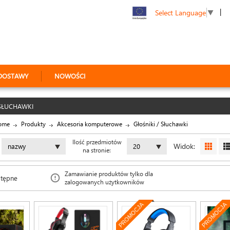
|
Select Language
▼
DOSTAWY
NOWOŚCI
SŁUCHAWKI
ome
Produkty
Akcesoria komputerowe
Głośniki / Słuchawki
Ilość przedmiotów
Widok:
nazwy
20
na stronie:
Zamawianie produktów tylko dla
stępne
zalogowanych użytkowników
PROMOCJA
PROMOCJA