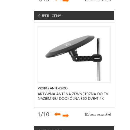
➡
SUPER CENY
VR010 / ANTE-29093
AKTYWNA ANTENA ZEWNĘTRZNA DO TV
NAZIEMNEJ DOOKÓLNA 360 DVB-T 4K
LTE MUX-8
➡
1
/10
➡
[Zobacz wszystkie]