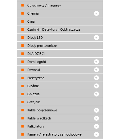
CB uchwyty / magnesy
Chemia
Cyna
Czujniki - Detektory - Odstraszacze
Diody LED
Diody prostownicze
DLA DZIECI
Dom i ogród
Dzwonki
Elektryczne
Głośniki
Gniazda
Grzejniki
Kable połączeniowe
Kable w rolkach
Kalkulatory
Kamery / rejestratory samochodowe