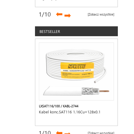
1200mAh, hak,beżowa
➡
1
/10
➡
[Zobacz wszystkie]
BESTSELLER
LXSAT116/100 / KABL-2744
Kabel konc.SAT116 1.16Cu+128x0.1
➡
1
/10
[Zobacz wszystkie]