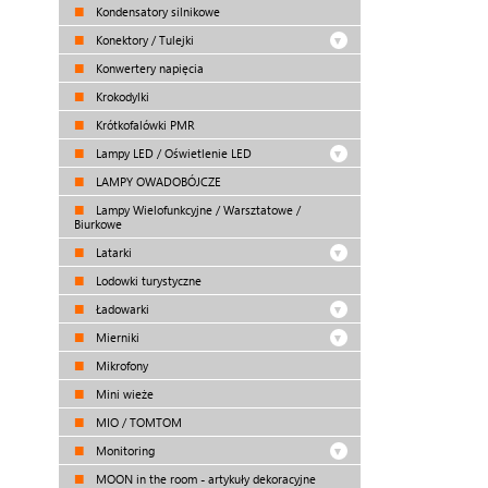
Kondensatory silnikowe
Konektory / Tulejki
Konwertery napięcia
Krokodylki
Krótkofalówki PMR
Lampy LED / Oświetlenie LED
LAMPY OWADOBÓJCZE
Lampy Wielofunkcyjne / Warsztatowe /
Biurkowe
Latarki
Lodowki turystyczne
Ładowarki
Mierniki
Mikrofony
Mini wieże
MIO / TOMTOM
Monitoring
MOON in the room - artykuły dekoracyjne