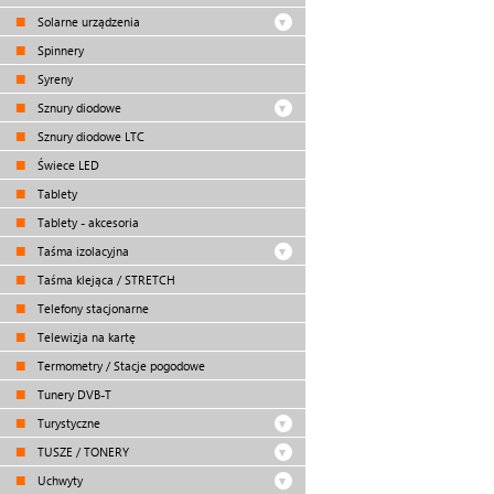
Solarne urządzenia
Spinnery
Syreny
Sznury diodowe
Sznury diodowe LTC
Świece LED
Tablety
Tablety - akcesoria
Taśma izolacyjna
Taśma klejąca / STRETCH
Telefony stacjonarne
Telewizja na kartę
Termometry / Stacje pogodowe
Tunery DVB-T
Turystyczne
TUSZE / TONERY
Uchwyty