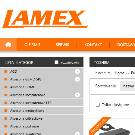
O FIRMIE
SERWIS
KONTAKT
DOSTAW
LISTA KATEGORII
TOSHIBA
rozwiń/zwiń
AGD
Jesteś tutaj:
Home
Pr
Akcesoria GSM / GPS
Sortowanie:
nazwy
Akcesoria HDMI
Akcesoria komputerowe
Akcesoria komputerowe LTC
Tylko dostępne
Akcesoria motocyklowe
Akcesoria odblaskowe
PROMOCJA
Akcesoria podróżne
Akcesoria świąteczne