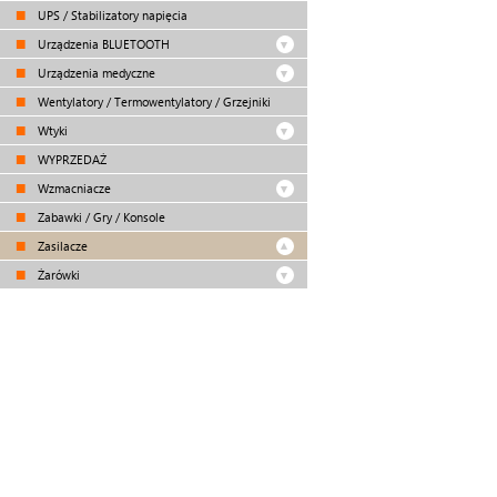
UPS / Stabilizatory napięcia
Urządzenia BLUETOOTH
Urządzenia medyczne
Wentylatory / Termowentylatory / Grzejniki
Wtyki
WYPRZEDAŻ
Wzmacniacze
Zabawki / Gry / Konsole
Zasilacze
Żarówki