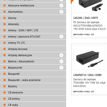
Akcesoria telefoniczne
Akumulatory
Alarmy
LXG300 / ZASI-10975
PS Zasilacz do laptopa
Alkomaty
ASUS/TOSHIBA/LENOVO
19V 65W 3.42A wtyk 5.5x2.5
Anteny - GSM / WiFi / LTE
LTC
jednostka miary: szt
Anteny i akcesoria RTV/SAT
Anteny TV LTC
Artykuły biurowe
Artykuły dekoracyjne
Baterie / Akumulatorki
Bezpieczniki
Blaupunkt
LXAKND14 / ZASI-12080
Zasilacz do laptopa
Blaupunkt - radia przenośne
TOSHIBA 15V 75W 5A, wtyk
6.6x3.0mm.
Buzzery
jednostka miary: szt
CB akcesoria
CB anteny
CB radia