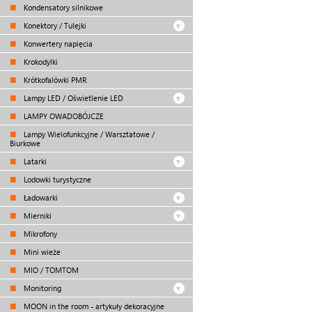
Kondensatory silnikowe
Konektory / Tulejki
Konwertery napięcia
Krokodylki
Krótkofalówki PMR
Lampy LED / Oświetlenie LED
LAMPY OWADOBÓJCZE
Lampy Wielofunkcyjne / Warsztatowe /
Biurkowe
Latarki
Lodowki turystyczne
Ładowarki
Mierniki
Mikrofony
Mini wieże
MIO / TOMTOM
Monitoring
MOON in the room - artykuły dekoracyjne