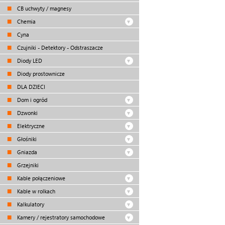
CB uchwyty / magnesy
Chemia
Cyna
Czujniki - Detektory - Odstraszacze
Diody LED
Diody prostownicze
DLA DZIECI
Dom i ogród
Dzwonki
Elektryczne
Głośniki
Gniazda
Grzejniki
Kable połączeniowe
Kable w rolkach
Kalkulatory
Kamery / rejestratory samochodowe