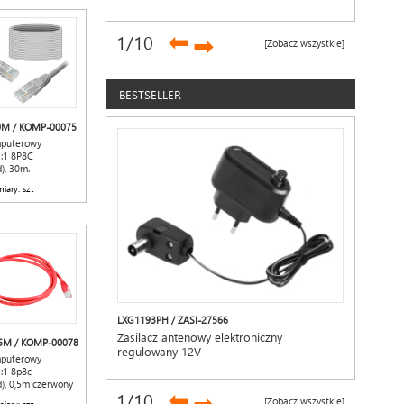
12.8V 30Ah
➡
1
/10
➡
[Zobacz wszystkie]
BESTSELLER
0M / KOMP-00075
mputerowy
1:1 8P8C
), 30m.
iary: szt
LXG1193PH / ZASI-27566
Zasilacz antenowy elektroniczny
,5M / KOMP-00078
regulowany 12V
mputerowy
1:1 8p8c
d), 0,5m czerwony
➡
1
/10
[Zobacz wszystkie]