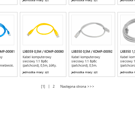
jednostka miary: szt
jednostka miary: szt
jednostka m
OMP-00081
LX8359 0,5M / KOMP-00080
LX8350 0,5M / KOMP-00092
LX8350 1
wy
Kabel komputerowy
Kabel komputerowy
Kabel ko
sieciowy 1:1 8p8c
sieciowy 1:1 8p8c
sieciowy 
niebieski.
(patchcord), 0,5m, żółty.
(patchcord), 0,5m.
(patchcord
jednostka miary: szt
jednostka miary: szt
jednostka m
|
1
2
Następna strona >>>