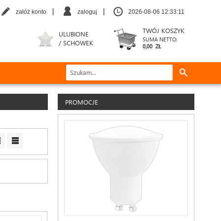
|
|
załóż konto
zaloguj
2026-08-06 12:33:12
TWÓJ KOSZYK
ULUBIONE
SUMA NETTO:
/ SCHOWEK
0,00 ZŁ
PROMOCJE