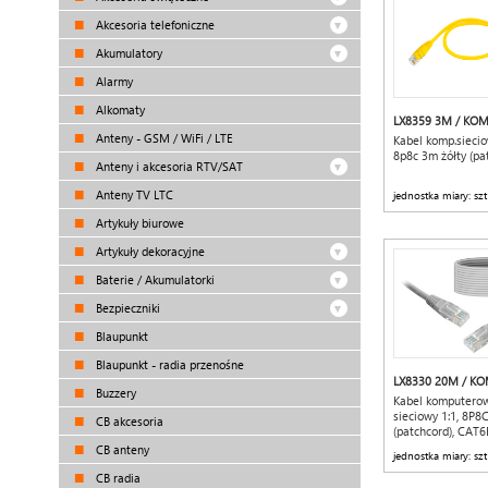
Akcesoria telefoniczne
Akumulatory
Alarmy
Alkomaty
LX8359 3M / KOM
Anteny - GSM / WiFi / LTE
Kabel komp.siecio
8p8c 3m żółty (pa
Anteny i akcesoria RTV/SAT
Anteny TV LTC
jednostka miary: szt
Artykuły biurowe
Artykuły dekoracyjne
Baterie / Akumulatorki
Bezpieczniki
Blaupunkt
Blaupunkt - radia przenośne
LX8330 20M / K
Buzzery
Kabel komputero
sieciowy 1:1, 8P8
CB akcesoria
(patchcord), CAT6
CB anteny
jednostka miary: szt
CB radia