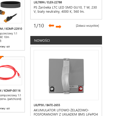
LXL789N / ELEK-22788
PS Żarówka LTC LED SMD GU10, 7 W, 230
V, biały neutralny, 4000 K, 560 lm.
➡
1
/10
➡
[Zobacz wszystkie]
0M / KOMP-22910
p.sieciowy 1:1
6E 10m
NOWOŚCI
)
iary: szt
M / KOMP-00116
komp.sieciowy 1:1
zerw. (patchcord)
LXLFP30 / BATE-2655
iary: szt
AKUMULATOR LITOWO-ŻELAZOWO-
FOSFORANOWY Z UKŁADEM BMS LiFePO4