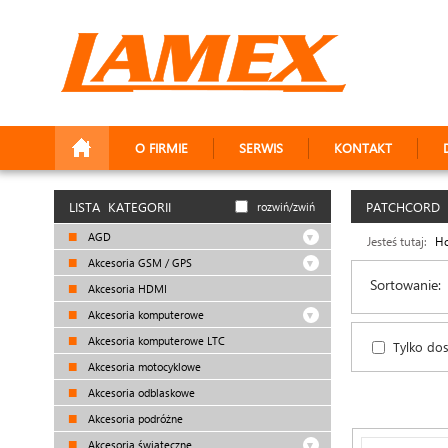
O FIRMIE
SERWIS
KONTAKT
LISTA KATEGORII
PATCHCORD
rozwiń/zwiń
AGD
Jesteś tutaj:
H
Akcesoria GSM / GPS
Sortowanie:
Akcesoria HDMI
Akcesoria komputerowe
Akcesoria komputerowe LTC
Tylko do
Akcesoria motocyklowe
Akcesoria odblaskowe
Akcesoria podróżne
Akcesoria świąteczne