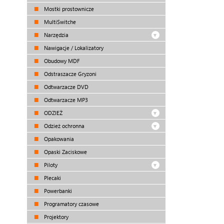
Mostki prostownicze
MultiSwitche
Narzędzia
Nawigacje / Lokalizatory
Obudowy MDF
Odstraszacze Gryzoni
Odtwarzacze DVD
Odtwarzacze MP3
ODZIEŻ
Odzież ochronna
Opakowania
Opaski Zaciskowe
Piloty
Plecaki
Powerbanki
Programatory czasowe
Projektory