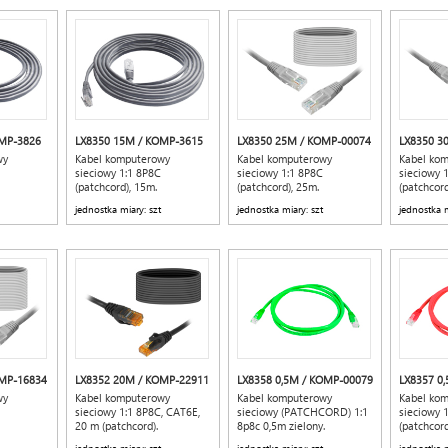
MP-3826
LX8350 15M / KOMP-3615
LX8350 25M / KOMP-00074
LX8350 3
wy
Kabel komputerowy
Kabel komputerowy
Kabel ko
sieciowy 1:1 8P8C
sieciowy 1:1 8P8C
sieciowy 
(patchcord), 15m.
(patchcord), 25m.
(patchcord
jednostka miary: szt
jednostka miary: szt
jednostka m
OMP-16834
LX8352 20M / KOMP-22911
LX8358 0,5M / KOMP-00079
LX8357 0
wy
Kabel komputerowy
Kabel komputerowy
Kabel ko
sieciowy 1:1 8P8C, CAT6E,
sieciowy (PATCHCORD) 1:1
sieciowy 
20 m (patchcord).
8p8c 0,5m zielony.
(patchcor