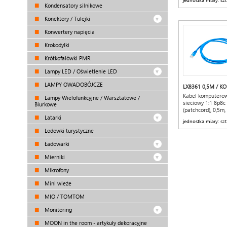
jednostka miary: szt
Kondensatory silnikowe
Konektory / Tulejki
Konwertery napięcia
Krokodylki
Krótkofalówki PMR
Lampy LED / Oświetlenie LED
LAMPY OWADOBÓJCZE
LX8361 0,5M / K
Kabel komputero
Lampy Wielofunkcyjne / Warsztatowe /
sieciowy 1:1 8p8c
Biurkowe
(patchcord), 0,5m, 
Latarki
jednostka miary: szt
Lodowki turystyczne
Ładowarki
Mierniki
Mikrofony
Mini wieże
MIO / TOMTOM
Monitoring
MOON in the room - artykuły dekoracyjne