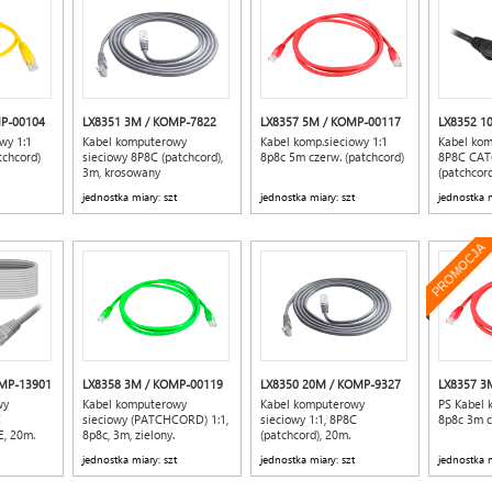
P-00104
LX8351 3M / KOMP-7822
LX8357 5M / KOMP-00117
LX8352 1
wy 1:1
Kabel komputerowy
Kabel komp.sieciowy 1:1
Kabel kom
tchcord)
sieciowy 8P8C (patchcord),
8p8c 5m czerw. (patchcord)
8P8C CAT
3m, krosowany
(patchcord
jednostka miary: szt
jednostka miary: szt
jednostka m
PROMOCJA
OMP-13901
LX8358 3M / KOMP-00119
LX8350 20M / KOMP-9327
LX8357 3
wy
Kabel komputerowy
Kabel komputerowy
PS Kabel 
C
sieciowy (PATCHCORD) 1:1,
sieciowy 1:1, 8P8C
8p8c 3m c
E, 20m.
8p8c, 3m, zielony.
(patchcord), 20m.
jednostka miary: szt
jednostka miary: szt
jednostka m