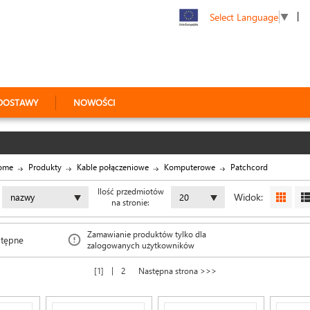
|
Select Language
▼
DOSTAWY
NOWOŚCI
ome
Produkty
Kable połączeniowe
Komputerowe
Patchcord
Ilość przedmiotów
Widok:
nazwy
20
na stronie:
Zamawianie produktów tylko dla
stępne
zalogowanych użytkowników
|
1
2
Następna strona >>>