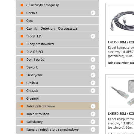
CB uchwyty / magnesy
Chemia
Cyna
Czujniki - Detektory - Odstraszacze
Diody LED
LX8350 10M / KO
Diody prostownicze
Kabel komputero
DLA DZIECI
sieciowy 1:1 8P8C
(patchcord), 10m.
Dom i ogród
jednostka miary: szt
Dzwonki
Elektryczne
Głośniki
Gniazda
Grzejniki
Kable połączeniowe
LX8350 50M / K
Kable w rolkach
Kabel komputero
Kalkulatory
sieciowy 1:1 8P8C
(patchcord), 50m.
Kamery / rejestratory samochodowe