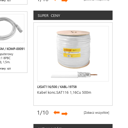
➡
iary: szt
SUPER CENY
,5M / KOMP-00091
mputerowy
1:1 8P8C
), 1,5m.
iary: szt
LXSAT116/500 / KABL-19758
Kabel konc.SAT116 1,16Cu 500m
➡
1
/10
➡
[Zobacz wszystkie]