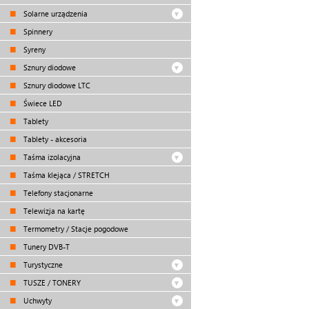
Solarne urządzenia
Spinnery
Syreny
Sznury diodowe
Sznury diodowe LTC
Świece LED
Tablety
Tablety - akcesoria
Taśma izolacyjna
Taśma klejąca / STRETCH
Telefony stacjonarne
Telewizja na kartę
Termometry / Stacje pogodowe
Tunery DVB-T
Turystyczne
TUSZE / TONERY
Uchwyty