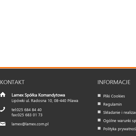
KONTAKT
INFORMACJE
Lamex Spółka Komandytowa
Pliki Cookies
Lipówki ul. Radosna 10
,
08-440
Pilawa
Regulamin
025 684 84 40
Składanie i realiz
025 683 01 73
Ogólne warunki s
lamex@lamex.com.pl
Polityka prywatnoś