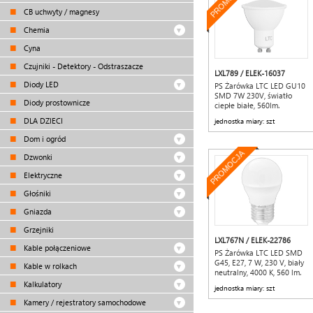
PROMOCJA
CB uchwyty / magnesy
Chemia
Cyna
Czujniki - Detektory - Odstraszacze
LXL789 / ELEK-16037
Diody LED
PS Żarówka LTC LED GU10
SMD 7W 230V, światło
Diody prostownicze
ciepłe białe, 560lm.
DLA DZIECI
jednostka miary: szt
Dom i ogród
PROMOCJA
Dzwonki
Elektryczne
Głośniki
Gniazda
Grzejniki
LXL767N / ELEK-22786
Kable połączeniowe
PS Żarówka LTC LED SMD
G45, E27, 7 W, 230 V, biały
Kable w rolkach
neutralny, 4000 K, 560 lm.
Kalkulatory
jednostka miary: szt
Kamery / rejestratory samochodowe