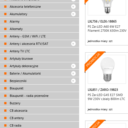
Akcesoria telefoniczne
Akumulatory
Alarmy
LXL756 / ELEK-18865
PS Żar.LED A60 6W E27
Alkomaty
Filament 2700K 630lm 230V
Anteny - GSM / WiFi / LTE
jednostka miary: szt
Anteny i akcesoria RTV/SAT
Anteny TV LTC
PROMOCJA
Artykuły biurowe
Artykuły dekoracyjne
Baterie / Akumulatorki
Bezpieczniki
Blaupunkt
LXL851 / ZARO-19823
PS Żar.LED G45 E27 SMD
Blaupunkt - radia przenośne
9W 230V c.biały 800lm LTC
Buzzery
jednostka miary: szt
CB akcesoria
CB anteny
CB radia