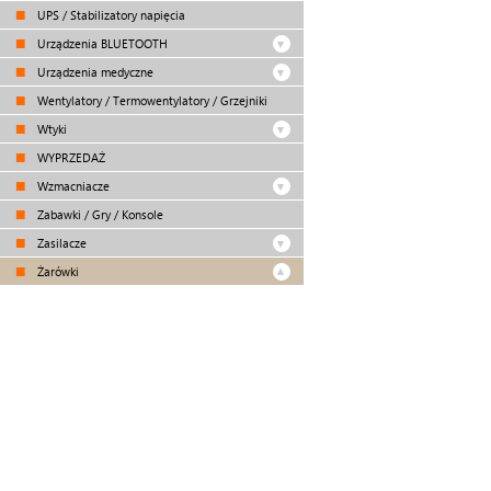
UPS / Stabilizatory napięcia
Urządzenia BLUETOOTH
Urządzenia medyczne
Wentylatory / Termowentylatory / Grzejniki
Wtyki
WYPRZEDAŻ
Wzmacniacze
Zabawki / Gry / Konsole
Zasilacze
Żarówki