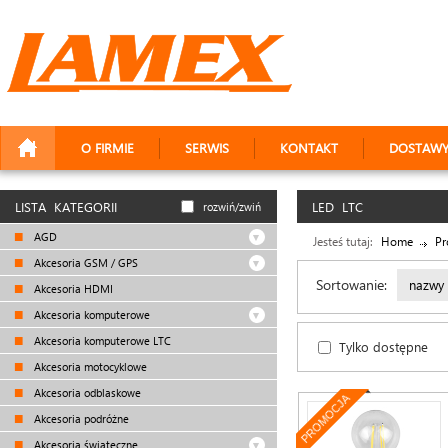
O FIRMIE
SERWIS
KONTAKT
DOSTAW
LISTA KATEGORII
LED LTC
rozwiń/zwiń
AGD
Jesteś tutaj:
Home
Pr
Akcesoria GSM / GPS
Sortowanie:
nazwy
Akcesoria HDMI
Akcesoria komputerowe
Akcesoria komputerowe LTC
Tylko dostępne
Akcesoria motocyklowe
Akcesoria odblaskowe
PROMOCJA
Akcesoria podróżne
Akcesoria świąteczne