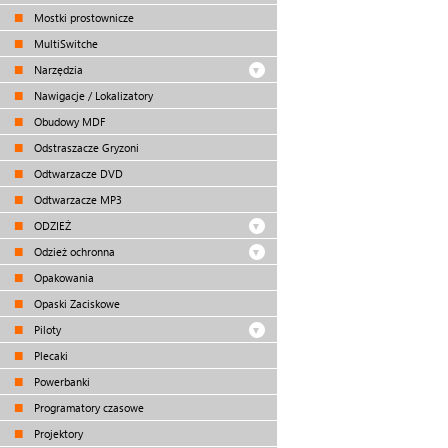
Mostki prostownicze
MultiSwitche
Narzędzia
Nawigacje / Lokalizatory
Obudowy MDF
Odstraszacze Gryzoni
Odtwarzacze DVD
Odtwarzacze MP3
ODZIEŻ
Odzież ochronna
Opakowania
Opaski Zaciskowe
Piloty
Plecaki
Powerbanki
Programatory czasowe
Projektory