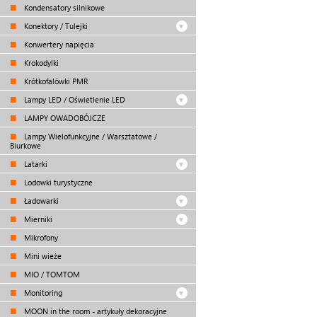
Kondensatory silnikowe
Konektory / Tulejki
Konwertery napięcia
Krokodylki
Krótkofalówki PMR
Lampy LED / Oświetlenie LED
LAMPY OWADOBÓJCZE
Lampy Wielofunkcyjne / Warsztatowe /
Biurkowe
Latarki
Lodowki turystyczne
Ładowarki
Mierniki
Mikrofony
Mini wieże
MIO / TOMTOM
Monitoring
MOON in the room - artykuły dekoracyjne