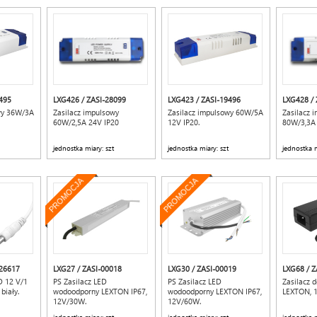
495
LXG426 / ZASI-28099
LXG423 / ZASI-19496
LXG428 / 
wy 36W/3A
Zasilacz impulsowy
Zasilacz impulsowy 60W/5A
Zasilacz 
60W/2,5A 24V IP20
12V IP20.
80W/3,3A 
jednostka miary: szt
jednostka miary: szt
jednostka m
PROMOCJA
PROMOCJA
226617
LXG27 / ZASI-00018
LXG30 / ZASI-00019
LXG68 / Z
D 12 V/1
PS Zasilacz LED
PS Zasilacz LED
Zasilacz 
biały.
wodoodporny LEXTON IP67,
wodoodporny LEXTON IP67,
LEXTON, 1
12V/30W.
12V/60W.