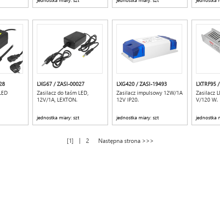
jednostka miary: szt
jednostka miary: szt
jednostka m
28
LXG67 / ZASI-00027
LXG420 / ZASI-19493
LXTRF95 /
 LED
Zasilacz do taśm LED,
Zasilacz impulsowy 12W/1A
Zasilacz 
12V/1A, LEXTON.
12V IP20.
V/120 W.
jednostka miary: szt
jednostka miary: szt
jednostka m
|
1
2
Następna strona >>>