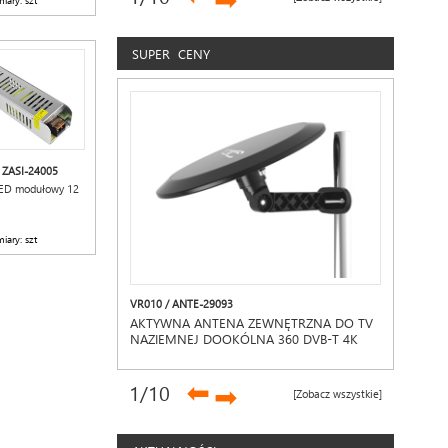
➡
iary: szt
SUPER CENY
 ZASI-24005
LED modułowy 12
iary: szt
VR010 / ANTE-29093
AKTYWNA ANTENA ZEWNĘTRZNA DO TV
NAZIEMNEJ DOOKÓLNA 360 DVB-T 4K
LTE MUX-8
➡
1
/10
➡
[Zobacz wszystkie]