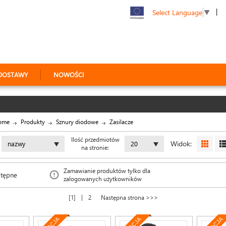
|
Select Language
▼
DOSTAWY
NOWOŚCI
ome
Produkty
Sznury diodowe
Zasilacze
Ilość przedmiotów
Widok:
nazwy
20
na stronie:
Zamawianie produktów tylko dla
stępne
zalogowanych użytkowników
|
1
2
Następna strona >>>