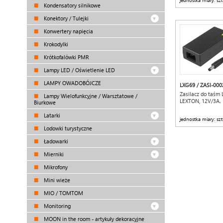
jednostka miary: szt
Kondensatory silnikowe
Konektory / Tulejki
Konwertery napięcia
Krokodylki
Krótkofalówki PMR
Lampy LED / Oświetlenie LED
LAMPY OWADOBÓJCZE
LXG69 / ZASI-000
Zasilacz do taśm
Lampy Wielofunkcyjne / Warsztatowe /
LEXTON, 12V/3A.
Biurkowe
Latarki
jednostka miary: szt
Lodowki turystyczne
Ładowarki
Mierniki
Mikrofony
Mini wieże
MIO / TOMTOM
Monitoring
MOON in the room - artykuły dekoracyjne