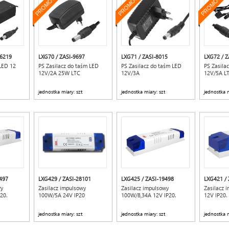
PROMOCJA
PROMOCJA
PROMOCJA
16219
LXG70 / ZASI-9697
LXG71 / ZASI-8015
LXG72 / Z
LED 12
PS Zasilacz do taśm LED
PS Zasilacz do taśm LED
PS Zasila
12V/2A 25W LTC
12V/3A
12V/5A L
jednostka miary: szt
jednostka miary: szt
jednostka m
497
LXG429 / ZASI-28101
LXG425 / ZASI-19498
LXG421 / 
wy
Zasilacz impulsowy
Zasilacz impulsowy
Zasilacz 
20.
100W/5A 24V IP20
100W/8,34A 12V IP20.
12V IP20.
jednostka miary: szt
jednostka miary: szt
jednostka m