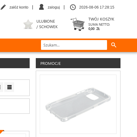
|
|
załóż konto
zaloguj
2026-08-06 17:28:16
TWÓJ KOSZYK
ULUBIONE
SUMA NETTO:
/ SCHOWEK
0,00 ZŁ
PROMOCJE