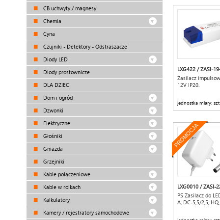
CB uchwyty / magnesy
Chemia
Cyna
Czujniki - Detektory - Odstraszacze
Diody LED
LXG422 / ZASI-19
Diody prostownicze
Zasilacz impulso
DLA DZIECI
12V IP20.
Dom i ogród
jednostka miary: szt
Dzwonki
Elektryczne
PROMOCJA
Głośniki
Gniazda
Grzejniki
Kable połączeniowe
LXG0010 / ZASI-
Kable w rolkach
PS Zasilacz do LE
Kalkulatory
A, DC-5,5/2,5, HQ, 
Kamery / rejestratory samochodowe