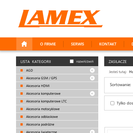
O FIRMIE
SERWIS
KONTAKT
LISTA KATEGORII
ZASILACZE
rozwiń/zwiń
AGD
Jesteś tutaj:
H
Akcesoria GSM / GPS
Sortowanie:
Akcesoria HDMI
Akcesoria komputerowe
Akcesoria komputerowe LTC
Tylko do
Akcesoria motocyklowe
Akcesoria odblaskowe
Akcesoria podróżne
Akcesoria świąteczne