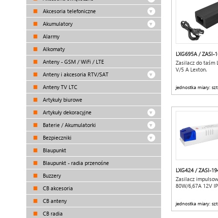
Akcesoria telefoniczne
Akumulatory
Alarmy
Alkomaty
LXG695A / ZASI-
Anteny - GSM / WiFi / LTE
Zasilacz do taśm 
V/5 A Lexton.
Anteny i akcesoria RTV/SAT
Anteny TV LTC
jednostka miary: szt
Artykuły biurowe
Artykuły dekoracyjne
Baterie / Akumulatorki
Bezpieczniki
Blaupunkt
Blaupunkt - radia przenośne
LXG424 / ZASI-19
Buzzery
Zasilacz impulso
80W/6,67A 12V IP
CB akcesoria
CB anteny
jednostka miary: szt
CB radia