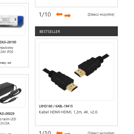
➡
1
/10
➡
[Zobacz wszystkie]
BESTSELLER
ZASI-28100
impulsowy
24V IP20
iary: szt
LXHD160 / KABL-19415
Kabel HDMI-HDMI, 1,2m, 4K, v2.0.
ASI-00029
do taśm LED
2V/2A.
➡
1
/10
[Zobacz wszystkie]