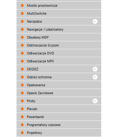
Mostki prostownicze
MultiSwitche
Narzędzia
Nawigacje / Lokalizatory
Obudowy MDF
Odstraszacze Gryzoni
Odtwarzacze DVD
Odtwarzacze MP3
ODZIEŻ
Odzież ochronna
Opakowania
Opaski Zaciskowe
Piloty
Plecaki
Powerbanki
Programatory czasowe
Projektory