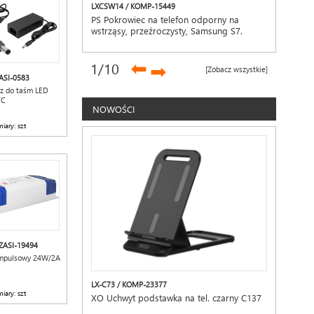
LXCSW14 / KOMP-15449
PS Pokrowiec na telefon odporny na
wstrząsy, przeźroczysty, Samsung S7.
➡
1
/10
➡
[Zobacz wszystkie]
ASI-0583
cz do taśm LED
TC
NOWOŚCI
iary: szt
ZASI-19494
impulsowy 24W/2A
LX-C73 / KOMP-23377
iary: szt
XO Uchwyt podstawka na tel. czarny C137