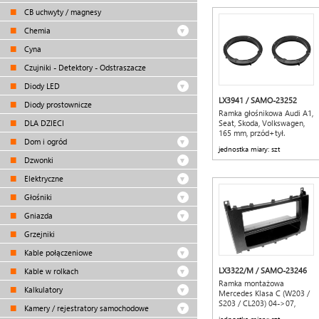
CB uchwyty / magnesy
Chemia
Cyna
Czujniki - Detektory - Odstraszacze
Diody LED
LX3941 / SAMO-23252
Diody prostownicze
Ramka głośnikowa Audi A1,
DLA DZIECI
Seat, Skoda, Volkswagen,
165 mm, przód+tył.
Dom i ogród
jednostka miary: szt
Dzwonki
Elektryczne
Głośniki
Gniazda
Grzejniki
Kable połączeniowe
LX3322/M / SAMO-23246
Kable w rolkach
Ramka montażowa
Kalkulatory
Mercedes Klasa C (W203 /
S203 / CL203) 04->07,
Kamery / rejestratory samochodowe
czarna.