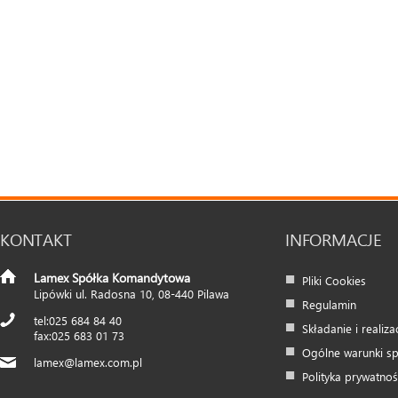
KONTAKT
INFORMACJE
Lamex Spółka Komandytowa
Pliki Cookies
Lipówki ul. Radosna 10
,
08-440
Pilawa
Regulamin
025 684 84 40
Składanie i realiz
025 683 01 73
Ogólne warunki s
lamex@lamex.com.pl
Polityka prywatnoś