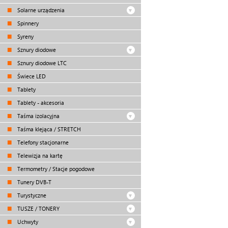
Solarne urządzenia
Spinnery
Syreny
Sznury diodowe
Sznury diodowe LTC
Świece LED
Tablety
Tablety - akcesoria
Taśma izolacyjna
Taśma klejąca / STRETCH
Telefony stacjonarne
Telewizja na kartę
Termometry / Stacje pogodowe
Tunery DVB-T
Turystyczne
TUSZE / TONERY
Uchwyty