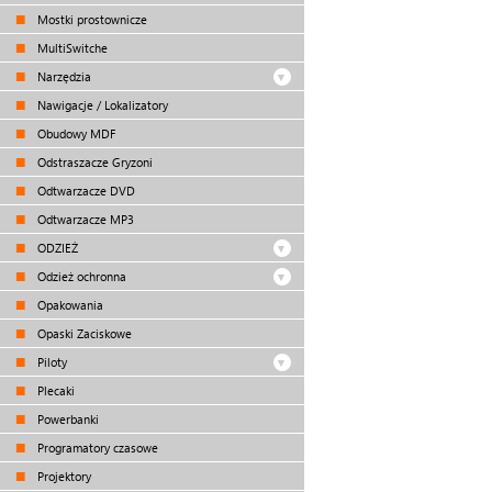
Mostki prostownicze
MultiSwitche
Narzędzia
Nawigacje / Lokalizatory
Obudowy MDF
Odstraszacze Gryzoni
Odtwarzacze DVD
Odtwarzacze MP3
ODZIEŻ
Odzież ochronna
Opakowania
Opaski Zaciskowe
Piloty
Plecaki
Powerbanki
Programatory czasowe
Projektory