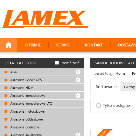
O FIRMIE
SERWIS
KONTAKT
DOSTAW
LISTA KATEGORII
SAMOCHODOWE AKCE
rozwiń/zwiń
AGD
Jesteś tutaj:
Home
Pr
Akcesoria GSM / GPS
Sortowanie:
nazwy
Akcesoria HDMI
Akcesoria komputerowe
Akcesoria komputerowe LTC
Tylko dostępne
Akcesoria motocyklowe
Akcesoria odblaskowe
Akcesoria podróżne
Akcesoria świąteczne