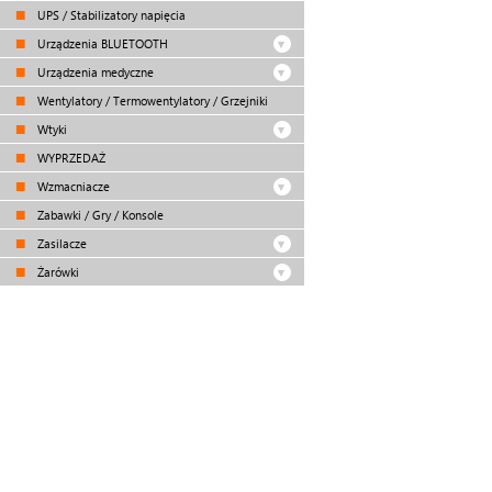
UPS / Stabilizatory napięcia
Urządzenia BLUETOOTH
Urządzenia medyczne
Wentylatory / Termowentylatory / Grzejniki
Wtyki
WYPRZEDAŻ
Wzmacniacze
Zabawki / Gry / Konsole
Zasilacze
Żarówki