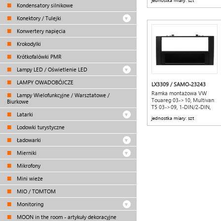
jednostka miary: szt
Kondensatory silnikowe
Konektory / Tulejki
Konwertery napięcia
Krokodylki
Krótkofalówki PMR
Lampy LED / Oświetlenie LED
LAMPY OWADOBÓJCZE
LX3309 / SAMO-23243
Ramka montażowa VW
Lampy Wielofunkcyjne / Warsztatowe /
Touareg 03->10, Multivan
Biurkowe
T5 03->09, 1-DIN/2-DIN,
czarna.
Latarki
jednostka miary: szt
Lodowki turystyczne
Ładowarki
Mierniki
Mikrofony
Mini wieże
MIO / TOMTOM
Monitoring
MOON in the room - artykuły dekoracyjne