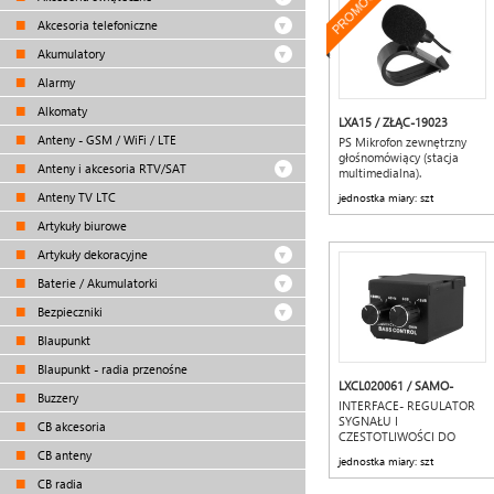
PROMOCJA
Akcesoria telefoniczne
Akumulatory
Alarmy
Alkomaty
LXA15 / ZŁĄC-19023
Anteny - GSM / WiFi / LTE
PS Mikrofon zewnętrzny
głośnomówiący (stacja
Anteny i akcesoria RTV/SAT
multimedialna).
Anteny TV LTC
jednostka miary: szt
Artykuły biurowe
Artykuły dekoracyjne
Baterie / Akumulatorki
Bezpieczniki
Blaupunkt
Blaupunkt - radia przenośne
LXCL020061 / SAMO-
Buzzery
134556
INTERFACE- REGULATOR
SYGNAŁU I
CB akcesoria
CZESTOTLIWOŚCI DO
SUBWOOFERA "CL" 020061
CB anteny
jednostka miary: szt
CB radia