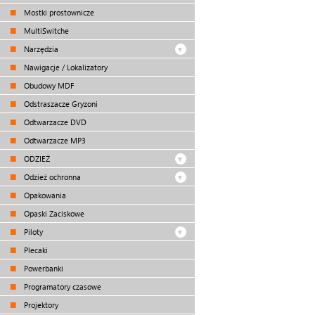
Mostki prostownicze
MultiSwitche
Narzędzia
Nawigacje / Lokalizatory
Obudowy MDF
Odstraszacze Gryzoni
Odtwarzacze DVD
Odtwarzacze MP3
ODZIEŻ
Odzież ochronna
Opakowania
Opaski Zaciskowe
Piloty
Plecaki
Powerbanki
Programatory czasowe
Projektory