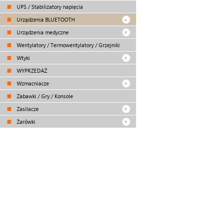
UPS / Stabilizatory napięcia
Urządzenia BLUETOOTH
Urządzenia medyczne
Wentylatory / Termowentylatory / Grzejniki
Wtyki
WYPRZEDAŻ
Wzmacniacze
Zabawki / Gry / Konsole
Zasilacze
Żarówki