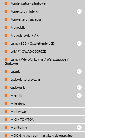
Kondensatory silnikowe
Konektory / Tulejki
Konwertery napięcia
Krokodylki
Krótkofalówki PMR
Lampy LED / Oświetlenie LED
LAMPY OWADOBÓJCZE
Lampy Wielofunkcyjne / Warsztatowe /
Biurkowe
Latarki
Lodowki turystyczne
Ładowarki
Mierniki
Mikrofony
Mini wieże
MIO / TOMTOM
Monitoring
MOON in the room - artykuły dekoracyjne