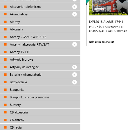
Akcesoria telefoniczne
Akumulatory
Alarmy
LXPL2018 / LAME-17441
PS Głośnik bluetooth LTC
Alkomaty
USB/SD/AUX aku.1800mAh
Anteny - GSM / WiFi / LTE
jednostka miary: szt
Anteny i akcesoria RTV/SAT
Anteny TV LTC
Artykuły biurowe
Artykuły dekoracyjne
Baterie / Akumulatorki
Bezpieczniki
Blaupunkt
Blaupunkt - radia przenośne
Buzzery
CB akcesoria
CB anteny
CB radia