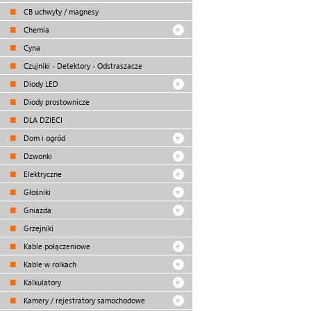
CB uchwyty / magnesy
Chemia
Cyna
Czujniki - Detektory - Odstraszacze
Diody LED
Diody prostownicze
DLA DZIECI
Dom i ogród
Dzwonki
Elektryczne
Głośniki
Gniazda
Grzejniki
Kable połączeniowe
Kable w rolkach
Kalkulatory
Kamery / rejestratory samochodowe