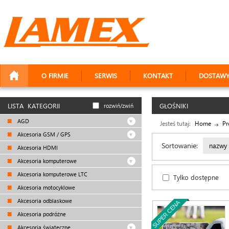
O FIRMIE
SERWIS
KONTAKT
DOSTAW
LISTA KATEGORII
GŁOŚNIKI
rozwiń/zwiń
AGD
Jesteś tutaj:
Home
Pr
Akcesoria GSM / GPS
Sortowanie:
nazwy
Akcesoria HDMI
Akcesoria komputerowe
Akcesoria komputerowe LTC
Tylko dostępne
Akcesoria motocyklowe
Akcesoria odblaskowe
SUPER CENA
PROMOCJA
Akcesoria podróżne
Akcesoria świąteczne