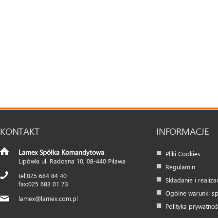
KONTAKT
INFORMACJE
Lamex Spółka Komandytowa
Pliki Cookies
Lipówki ul. Radosna 10
,
08-440
Pilawa
Regulamin
025 684 84 40
Składanie i realiz
025 683 01 73
Ogólne warunki s
lamex@lamex.com.pl
Polityka prywatnoś