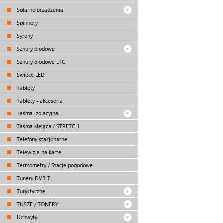
Solarne urządzenia
Spinnery
Syreny
Sznury diodowe
Sznury diodowe LTC
Świece LED
Tablety
Tablety - akcesoria
Taśma izolacyjna
Taśma klejąca / STRETCH
Telefony stacjonarne
Telewizja na kartę
Termometry / Stacje pogodowe
Tunery DVB-T
Turystyczne
TUSZE / TONERY
Uchwyty