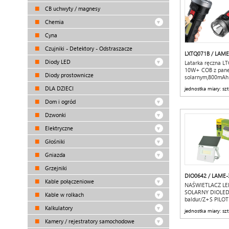
CB uchwyty / magnesy
Chemia
Cyna
Czujniki - Detektory - Odstraszacze
LXTQ071B / LAME
Diody LED
Latarka ręczna L
10W+ COB z pan
Diody prostownicze
solarnym,800mAh
DLA DZIECI
jednostka miary: szt
Dom i ogród
Dzwonki
Elektryczne
Głośniki
Gniazda
Grzejniki
DIO0642 / LAME-
Kable połączeniowe
NAŚWIETLACZ LE
SOLARNY DIOLED
Kable w rolkach
baldur/Z+S PILOT
Kalkulatory
jednostka miary: szt
Kamery / rejestratory samochodowe