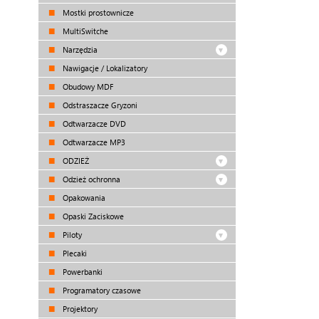
Mostki prostownicze
MultiSwitche
Narzędzia
Nawigacje / Lokalizatory
Obudowy MDF
Odstraszacze Gryzoni
Odtwarzacze DVD
Odtwarzacze MP3
ODZIEŻ
Odzież ochronna
Opakowania
Opaski Zaciskowe
Piloty
Plecaki
Powerbanki
Programatory czasowe
Projektory