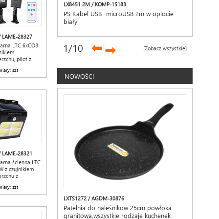
LX8451 2M / KOMP-15183
PS Kabel USB -microUSB 2m w oplocie
biały
/ LAME-28327
➡
1
/10
➡
larna LTC 6xCOB
[Zobacz wszystkie]
nikiem
rzchu, pilot z
orem 1200mAh
iary: szt
NOWOŚCI
/ LAME-28321
arna ścienna LTC
W z czujnikiem
erzchu z
orem 1200mAh
iary: szt
LXTS1272 / AGDM-30876
Patelnia do naleśników 25cm powłoka
granitowa,wszystkie rodzaje kuchenek