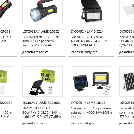
-28331
LXTQ071A / LAME-28332
DIO0492 / LAME-3224
DIO0373 
TC 1-LED
Latarka ręczna LTC 1-LED
Naświetlacz LED 50W
NAŚWIET
elem
10W+COB z panelem
4000K 400lm Z PANELEM
SOLARNY 
solarnym,12000mAh
SOLARNYM ALU.
C/N/Z CC
jednostka miary: szt
jednostka miary: szt
jednostka m
3222081
DIO0640 / LAME-3222080
LXTQ051 / LAME-28328
LXTQ0510
D
NAŚWIETLACZ LED
Naświetlacz LTC z panelem
Naświetla
 1100lm
SOLARNY DIOLED 1100lm
solarnym 1xCOB 10W,100lm
solarnym 
 BIAŁY
baldur/Z+S PILOT CZARNY
czujnik
5730 z a
ruchu,zmierzchu,pilot z
5000mAh, 
jednostka miary: szt
jednostka miary: szt
jednostka m
akumulatorem 1200mAh