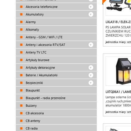
Akcesoria telefoniczne
Akumulatory
Alarmy
LXLA318 / ELEK-2
PS LAMPA SOLAR
Alkomaty
CZUJNIKIEM RU
ZMIERZCHU 120 
Anteny - GSM / WiFi / LTE
jednostka miary: szt
Anteny i akcesoria RTV/SAT
Anteny TV LTC
Artykuły biurowe
Artykuły dekoracyjne
Baterie / Akumulatorki
Bezpieczniki
Blaupunkt
LXTQ06A1 / LAME
Lampa solarna śc
Blaupunkt - radia przenośne
,czujnik ruch,zmie
akumulator 1800
Buzzery
jednostka miary: szt
CB akcesoria
CB anteny
CB radia