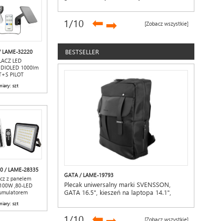
➡
1
/10
➡
[Zobacz wszystkie]
BESTSELLER
/ LAME-32220
LACZ LED
DIOLED 1000lm
T+S PILOT
iary: szt
0 / LAME-28335
GATA / LAME-19793
cz z panelem
Plecak uniwersalny marki SVENSSON,
100W ,80-LED
GATA 16.5", kieszeń na laptopa 14.1",
kumulatorem
pilot
czarny.
iary: szt
➡
1
/10
[Zobacz wszystkie]