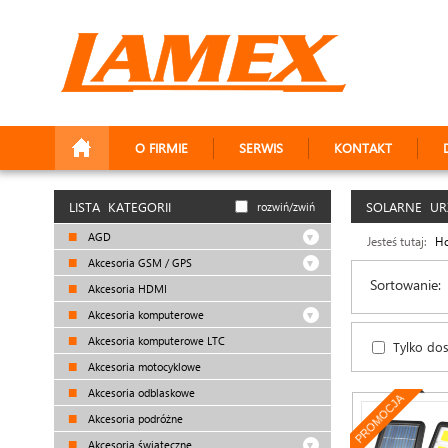
O FIRMIE
SERWIS
KONTAKT
LISTA KATEGORII
SOLARNE UR
rozwiń/zwiń
AGD
Jesteś tutaj:
H
Akcesoria GSM / GPS
Sortowanie:
Akcesoria HDMI
Akcesoria komputerowe
Akcesoria komputerowe LTC
Tylko do
Akcesoria motocyklowe
Akcesoria odblaskowe
PROMOCJA
Akcesoria podróżne
Akcesoria świąteczne