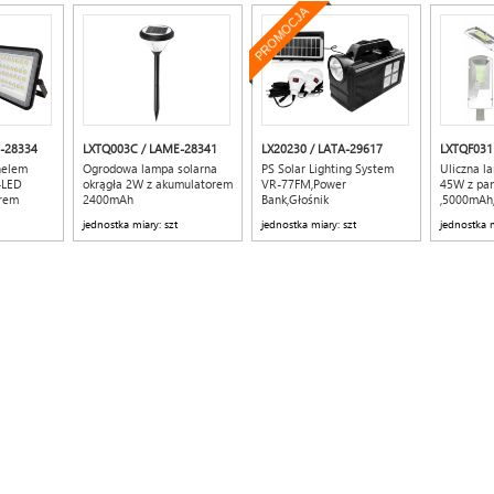
PROMOCJA
-28334
LXTQ003C / LAME-28341
LX20230 / LATA-29617
LXTQF031
nelem
Ogrodowa lampa solarna
PS Solar Lighting System
Uliczna l
-LED
okrągła 2W z akumulatorem
VR-77FM,Power
45W z pa
orem
2400mAh
Bank,Głośnik
,5000mAh,
bluetooth,Radio,TF
jednostka miary: szt
jednostka miary: szt
jednostka m
,USB,latarka 1-LED+panel
boczny 24-LED ,2xżarówka
LED z kablem 2,8m i
wyłącznikiem