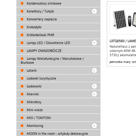
Kondensatory silnikowe
Konektory / Tulejki
Konwertery napięcia
Krokodylki
Krótkofalówki PMR
LXTQ0560 / LAME
Lampy LED / Oświetlenie LED
Naświetlacz z pa
LAMPY OWADOBÓJCZE
solarnym 60W 48
5730,z akumulat
Lampy Wielofunkcyjne / Warsztatowe /
5000mAh,pilot
jednostka miary: szt
Biurkowe
Latarki
Lodowki turystyczne
Ładowarki
Mierniki
Mikrofony
Mini wieże
MIO / TOMTOM
Monitoring
MOON in the room - artykuły dekoracyjne