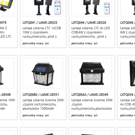
3979
LXTQ041 / LAME-28325
LXTQ044 / LAME-28326
LXTQ046 
NA Z
Lampa solarna LTC 1xCOB
Lampa solarna LTC 4x LED
Lampa so
CHU
10W z czujnikiem
COB,4W z czujnikiem
6W z czuj
LED LTC
ruchu,zmierzchu, pilot z
ruchu,zmierzchu , pilot z
ruchu,zmie
akumulatorem 1200mAh
akumulatorem 1200mAh
akumulat
jednostka miary: szt
jednostka miary: szt
jednostka m
-28348
LXTQ06B2 / LAME-28351
LXTQ06A2 / LAME-28349
LXTQ034 
ienna 10W
Lampa solarna ścienna 20W
Lampa solarna ścienna 20W
Lampa sol
rzchu,
,czujnik ruch,zmierzchu,
,czujnik
4x COB, 4
mAh
akumulator 1500mAh
ruchu,zmierzchu,akumulator
ruchu,zmi
1500mAh
akumulat
jednostka miary: szt
jednostka miary: szt
jednostka m