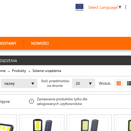
|
Select Language
▼
DOSTAWY
NOWOŚCI
ZĄDZENIA
ome
Produkty
Solarne urządzenia
Ilość przedmiotów
Widok:
nazwy
20
na stronie:
Zamawianie produktów tylko dla
stępne
zalogowanych użytkowników