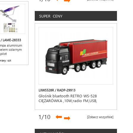
➡
SUPER CENY
 / LAME-28333
ampa aluminium
nelem solarnym
pilot
iary: szt
LXWS528R / RADP-29913
Głośnik bluetooth RETRO WS-528
CIĘŻARÓWKA ,10W,radio FM,USB,
TF,wyświetlacz LED,akumulator 1500mAh,
czerwony
➡
1
/10
➡
[Zobacz wszystkie]