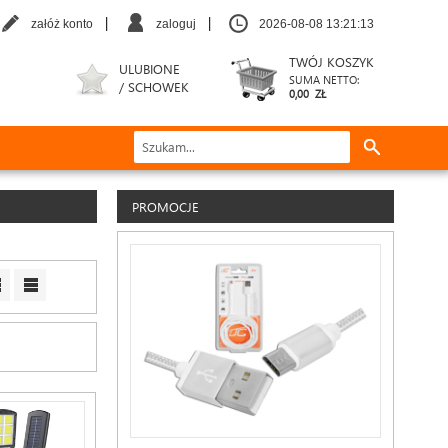
|
|
załóż konto
zaloguj
2026-08-08 13:21:14
TWÓJ KOSZYK
ULUBIONE
SUMA NETTO:
/ SCHOWEK
0,00 ZŁ
PROMOCJE