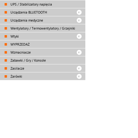
UPS / Stabilizatory napięcia
Urządzenia BLUETOOTH
Urządzenia medyczne
Wentylatory / Termowentylatory / Grzejniki
Wtyki
WYPRZEDAŻ
Wzmacniacze
Zabawki / Gry / Konsole
Zasilacze
Żarówki