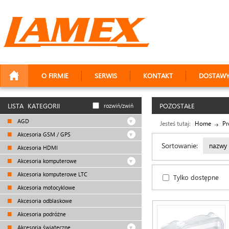
O FIRMIE
SERWIS
KONTAKT
DOSTAW
LISTA KATEGORII
POZOSTAŁE
rozwiń/zwiń
AGD
Jesteś tutaj:
Home
Pr
Akcesoria GSM / GPS
Sortowanie:
nazwy
Akcesoria HDMI
Akcesoria komputerowe
Akcesoria komputerowe LTC
Tylko dostępne
Akcesoria motocyklowe
Akcesoria odblaskowe
Akcesoria podróżne
Akcesoria świąteczne