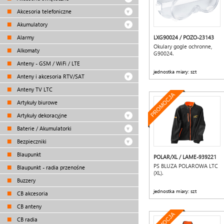
Akcesoria telefoniczne
Akumulatory
Alarmy
LXG90024 / POZO-23143
Okulary gogle ochronne,
Alkomaty
G90024.
Anteny - GSM / WiFi / LTE
jednostka miary: szt
Anteny i akcesoria RTV/SAT
Anteny TV LTC
PROMOCJA
Artykuły biurowe
Artykuły dekoracyjne
Baterie / Akumulatorki
Bezpieczniki
Blaupunkt
POLAR/XL / LAME-939221
PS BLUZA POLAROWA LTC
Blaupunkt - radia przenośne
(XL).
Buzzery
jednostka miary: szt
CB akcesoria
CB anteny
CB radia