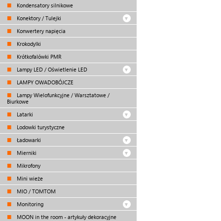
Kondensatory silnikowe
Konektory / Tulejki
Konwertery napięcia
Krokodylki
Krótkofalówki PMR
Lampy LED / Oświetlenie LED
LAMPY OWADOBÓJCZE
Lampy Wielofunkcyjne / Warsztatowe /
Biurkowe
Latarki
Lodowki turystyczne
Ładowarki
Mierniki
Mikrofony
Mini wieże
MIO / TOMTOM
Monitoring
MOON in the room - artykuły dekoracyjne