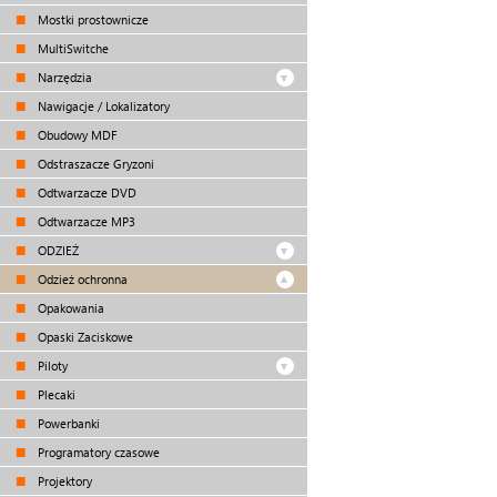
Mostki prostownicze
MultiSwitche
Narzędzia
Nawigacje / Lokalizatory
Obudowy MDF
Odstraszacze Gryzoni
Odtwarzacze DVD
Odtwarzacze MP3
ODZIEŻ
Odzież ochronna
Opakowania
Opaski Zaciskowe
Piloty
Plecaki
Powerbanki
Programatory czasowe
Projektory