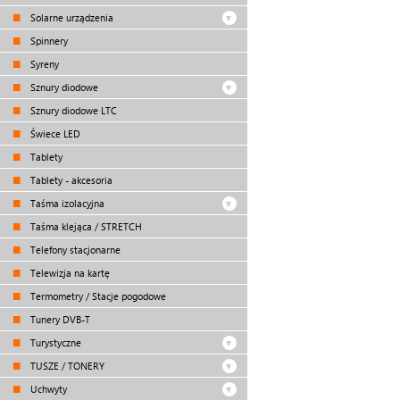
Solarne urządzenia
Spinnery
Syreny
Sznury diodowe
Sznury diodowe LTC
Świece LED
Tablety
Tablety - akcesoria
Taśma izolacyjna
Taśma klejąca / STRETCH
Telefony stacjonarne
Telewizja na kartę
Termometry / Stacje pogodowe
Tunery DVB-T
Turystyczne
TUSZE / TONERY
Uchwyty