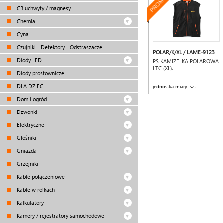
PROMOCJA
CB uchwyty / magnesy
Chemia
Cyna
Czujniki - Detektory - Odstraszacze
POLAR/K/XL / LAME-9123
Diody LED
PS KAMIZELKA POLAROWA
LTC (XL).
Diody prostownicze
DLA DZIECI
jednostka miary: szt
Dom i ogród
Dzwonki
Elektryczne
Głośniki
Gniazda
Grzejniki
Kable połączeniowe
Kable w rolkach
Kalkulatory
Kamery / rejestratory samochodowe