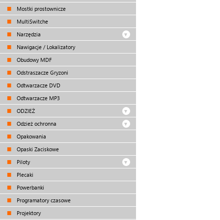
Mostki prostownicze
MultiSwitche
Narzędzia
Nawigacje / Lokalizatory
Obudowy MDF
Odstraszacze Gryzoni
Odtwarzacze DVD
Odtwarzacze MP3
ODZIEŻ
Odzież ochronna
Opakowania
Opaski Zaciskowe
Piloty
Plecaki
Powerbanki
Programatory czasowe
Projektory