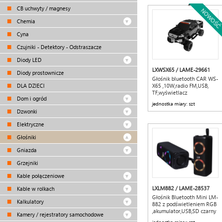
CB uchwyty / magnesy
NOWOŚĆ
Chemia
Cyna
Czujniki - Detektory - Odstraszacze
Diody LED
LXWSX65 / LAME-29661
Diody prostownicze
Głośnik bluetooth CAR WS-
DLA DZIECI
X65 ,10W,radio FM,USB,
TF,wyświetlacz
Dom i ogród
LED,akumulator
jednostka miary: szt
1500mAh,czarny
Dzwonki
Elektryczne
Głośniki
Gniazda
Grzejniki
Kable połączeniowe
LXLM882 / LAME-28537
Kable w rolkach
Głośnik Bluetooth Mini LM-
Kalkulatory
882 z podświetleniem RGB
,akumulator,USB,SD czarny
Kamery / rejestratory samochodowe