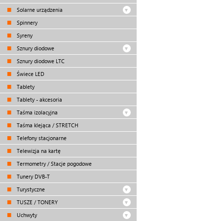
Solarne urządzenia
Spinnery
Syreny
Sznury diodowe
Sznury diodowe LTC
Świece LED
Tablety
Tablety - akcesoria
Taśma izolacyjna
Taśma klejąca / STRETCH
Telefony stacjonarne
Telewizja na kartę
Termometry / Stacje pogodowe
Tunery DVB-T
Turystyczne
TUSZE / TONERY
Uchwyty