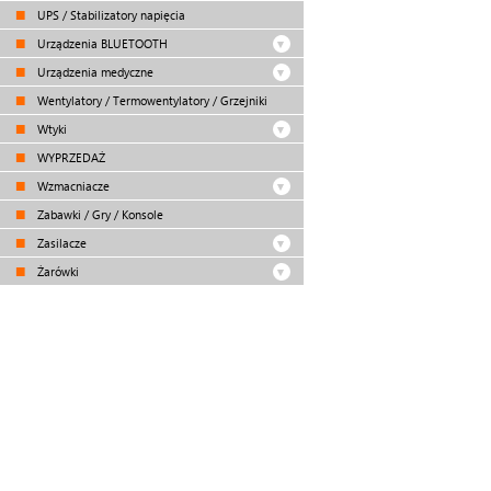
UPS / Stabilizatory napięcia
Urządzenia BLUETOOTH
Urządzenia medyczne
Wentylatory / Termowentylatory / Grzejniki
Wtyki
WYPRZEDAŻ
Wzmacniacze
Zabawki / Gry / Konsole
Zasilacze
Żarówki