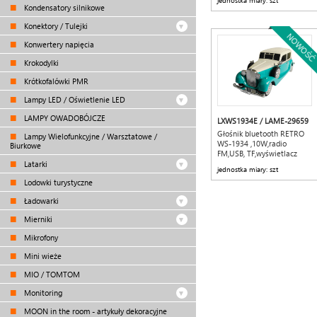
jednostka miary: szt
Kondensatory silnikowe
Konektory / Tulejki
NOWOŚĆ
Konwertery napięcia
Krokodylki
Krótkofalówki PMR
Lampy LED / Oświetlenie LED
LAMPY OWADOBÓJCZE
LXWS1934E / LAME-29659
Głośnik bluetooth RETRO
Lampy Wielofunkcyjne / Warsztatowe /
WS-1934 ,10W,radio
Biurkowe
FM,USB, TF,wyświetlacz
LED,akumulator
Latarki
jednostka miary: szt
1500mAh,szmaragdowo-
Lodowki turystyczne
biały
Ładowarki
Mierniki
Mikrofony
Mini wieże
MIO / TOMTOM
Monitoring
MOON in the room - artykuły dekoracyjne