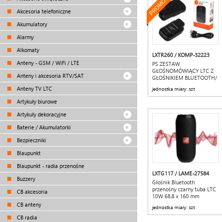
PROMOCJA
Akcesoria telefoniczne
Akumulatory
Alarmy
Alkomaty
LXTR260 / KOMP-32223
Anteny - GSM / WiFi / LTE
PS ZESTAW
GŁOŚNOMÓWIĄCY LTC Z
Anteny i akcesoria RTV/SAT
GŁOŚNIKIEM BLUETOOTH/
HANDS-FREE KIT IPX5 USB-
Anteny TV LTC
jednostka miary: szt
C 600mAh
Artykuły biurowe
Artykuły dekoracyjne
Baterie / Akumulatorki
Bezpieczniki
Blaupunkt
Blaupunkt - radia przenośne
LXTG117 / LAME-27584
Buzzery
Głośnik Bluetooth
przenośny czarny tuba LTC
CB akcesoria
10W 68.8 x 160 mm
CB anteny
jednostka miary: szt
CB radia