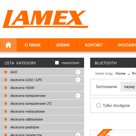
O FIRMIE
SERWIS
KONTAKT
DOSTAW
LISTA KATEGORII
BLUETOOTH
rozwiń/zwiń
AGD
Jesteś tutaj:
Home
Pr
Akcesoria GSM / GPS
Sortowanie:
nazwy
Akcesoria HDMI
Akcesoria komputerowe
Akcesoria komputerowe LTC
Tylko dostępne
Akcesoria motocyklowe
Akcesoria odblaskowe
Akcesoria podróżne
Akcesoria świąteczne