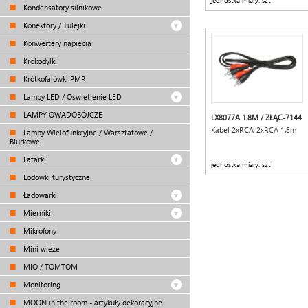
jednostka miary: szt
Kondensatory silnikowe
Konektory / Tulejki
Konwertery napięcia
Krokodylki
Krótkofalówki PMR
Lampy LED / Oświetlenie LED
LAMPY OWADOBÓJCZE
LX8077A 1.8M / ZŁĄC-7144
Kabel 2xRCA-2xRCA 1.8m
Lampy Wielofunkcyjne / Warsztatowe /
Biurkowe
Latarki
jednostka miary: szt
Lodowki turystyczne
Ładowarki
Mierniki
Mikrofony
Mini wieże
MIO / TOMTOM
Monitoring
MOON in the room - artykuły dekoracyjne