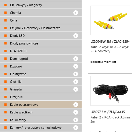
CB uchwyty / magnesy
Chemia
Cyna
Czujniki - Detektory - Odstraszacze
Diody LED
LX20046W 5M / ZŁĄC-6254
Diody prostownicze
Kabel 2 wtyki RCA - 2 wtyki
DLA DZIECI
RCA. 5m żółty
Dom i ogród
jednostka miary: szt
Dzwonki
Elektryczne
Głośniki
Gniazda
Grzejniki
Kable połączeniowe
LX8057 3M / ZŁĄC-4415
Kable w rolkach
Kabel 2 x RCA - Jack 3.5mm
Kalkulatory
3m
Kamery / rejestratory samochodowe