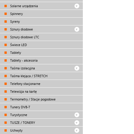
Solarne urządzenia
Spinnery
Syreny
Sznury diodowe
Sznury diodowe LTC
Świece LED
Tablety
Tablety - akcesoria
Taśma izolacyjna
Taśma klejąca / STRETCH
Telefony stacjonarne
Telewizja na kartę
Termometry / Stacje pogodowe
Tunery DVB-T
Turystyczne
TUSZE / TONERY
Uchwyty