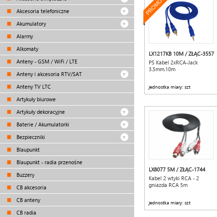
PROMOCJA
Akcesoria telefoniczne
Akumulatory
Alarmy
Alkomaty
LX1217KB 10M / ZŁĄC-3557
Anteny - GSM / WiFi / LTE
PS Kabel 2xRCA-Jack
3.5mm.10m
Anteny i akcesoria RTV/SAT
Anteny TV LTC
jednostka miary: szt
Artykuły biurowe
Artykuły dekoracyjne
Baterie / Akumulatorki
Bezpieczniki
Blaupunkt
Blaupunkt - radia przenośne
LX8077 5M / ZŁĄC-1744
Buzzery
Kabel 2 wtyki RCA - 2
gniazda RCA 5m
CB akcesoria
CB anteny
jednostka miary: szt
CB radia