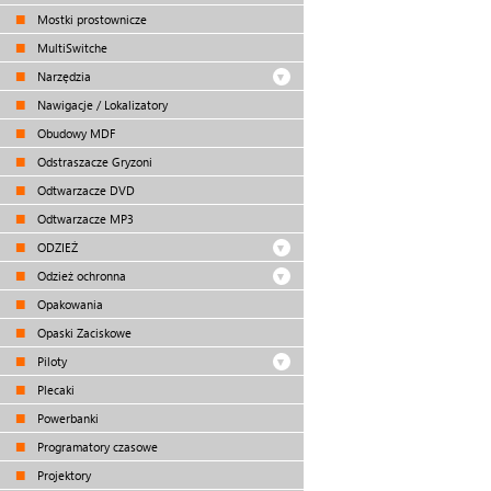
Mostki prostownicze
MultiSwitche
Narzędzia
Nawigacje / Lokalizatory
Obudowy MDF
Odstraszacze Gryzoni
Odtwarzacze DVD
Odtwarzacze MP3
ODZIEŻ
Odzież ochronna
Opakowania
Opaski Zaciskowe
Piloty
Plecaki
Powerbanki
Programatory czasowe
Projektory