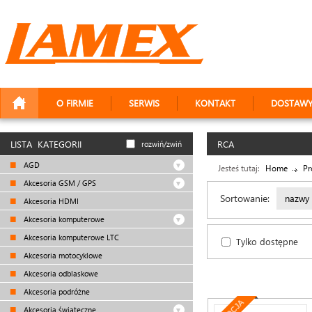
O FIRMIE
SERWIS
KONTAKT
DOSTAW
LISTA KATEGORII
RCA
rozwiń/zwiń
AGD
Jesteś tutaj:
Home
Pr
Akcesoria GSM / GPS
Sortowanie:
nazwy
Akcesoria HDMI
Akcesoria komputerowe
Akcesoria komputerowe LTC
Tylko dostępne
Akcesoria motocyklowe
Akcesoria odblaskowe
Akcesoria podróżne
Akcesoria świąteczne