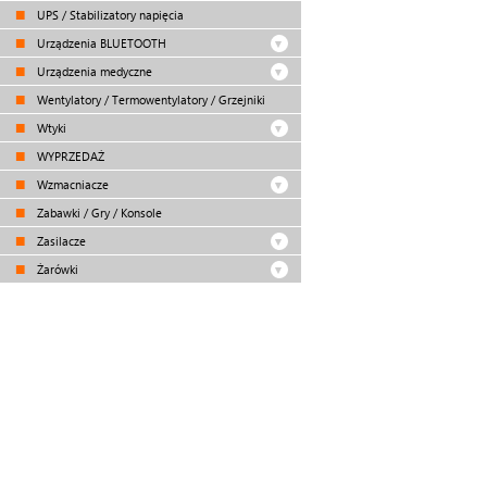
UPS / Stabilizatory napięcia
Urządzenia BLUETOOTH
Urządzenia medyczne
Wentylatory / Termowentylatory / Grzejniki
Wtyki
WYPRZEDAŻ
Wzmacniacze
Zabawki / Gry / Konsole
Zasilacze
Żarówki