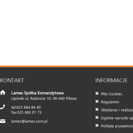
KONTAKT
INFORMACJE
Lamex Spółka Komandytowa
Pliki Cookies
Lipówki ul. Radosna 10
,
08-440
Pilawa
Regulamin
025 684 84 40
Składanie i realiz
025 683 01 73
Ogólne warunki s
lamex@lamex.com.pl
Polityka prywatnoś