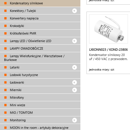
jednostka miary: szt
Kondensatory silnikowe
Konektory / Tulejki
Konwertery napięcia
Krokodylki
Krótkofalówki PMR
Lampy LED / Oświetlenie LED
LAMPY OWADOBÓJCZE
LXKONN023 / KOND-23806
Kondensator silnikowy 20
Lampy Wielofunkcyjne / Warsztatowe /
uF / 450 VAC z przewodem.
Biurkowe
Latarki
jednostka miary: szt
Lodowki turystyczne
Ładowarki
Mierniki
Mikrofony
Mini wieże
MIO / TOMTOM
Monitoring
MOON in the room - artykuły dekoracyjne