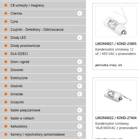
CB uchwyty / magnesy
Chemia
Cyna
Czujniki - Detektory - Odstraszacze
Diody LED
LXKONN021 / KOND-23805
Diody prostownicze
Kondensator silnikowy 12
DLA DZIECI
uF / 450 VAC z przewodem.
Dom i ogród
jednostka miary: szt
Dzwonki
Elektryczne
Głośniki
Gniazda
Grzejniki
Kable połączeniowe
LXKONN022 / KOND-27404
Kable w rolkach
Kondensator silnikowy
Kalkulatory
16uF/450VAC z przewodami
Kamery / rejestratory samochodowe