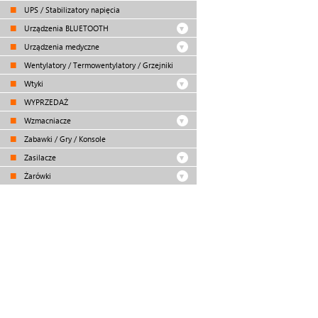
UPS / Stabilizatory napięcia
Urządzenia BLUETOOTH
Urządzenia medyczne
Wentylatory / Termowentylatory / Grzejniki
Wtyki
WYPRZEDAŻ
Wzmacniacze
Zabawki / Gry / Konsole
Zasilacze
Żarówki