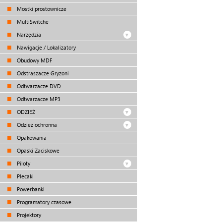
Mostki prostownicze
MultiSwitche
Narzędzia
Nawigacje / Lokalizatory
Obudowy MDF
Odstraszacze Gryzoni
Odtwarzacze DVD
Odtwarzacze MP3
ODZIEŻ
Odzież ochronna
Opakowania
Opaski Zaciskowe
Piloty
Plecaki
Powerbanki
Programatory czasowe
Projektory