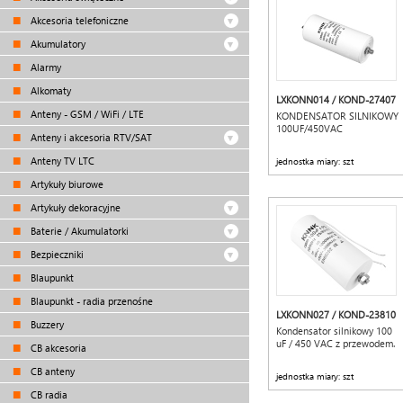
Akcesoria telefoniczne
Akumulatory
Alarmy
Alkomaty
LXKONN014 / KOND-27407
Anteny - GSM / WiFi / LTE
KONDENSATOR SILNIKOWY
100UF/450VAC
Anteny i akcesoria RTV/SAT
Anteny TV LTC
jednostka miary: szt
Artykuły biurowe
Artykuły dekoracyjne
Baterie / Akumulatorki
Bezpieczniki
Blaupunkt
Blaupunkt - radia przenośne
LXKONN027 / KOND-23810
Buzzery
Kondensator silnikowy 100
uF / 450 VAC z przewodem.
CB akcesoria
CB anteny
jednostka miary: szt
CB radia