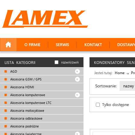
O FIRMIE
SERWIS
KONTAKT
DOSTAW
LISTA KATEGORII
KONDENSATORY SILN
rozwiń/zwiń
AGD
Jesteś tutaj:
Home
Pr
Akcesoria GSM / GPS
Sortowanie:
nazwy
Akcesoria HDMI
Akcesoria komputerowe
Akcesoria komputerowe LTC
Tylko dostępne
Akcesoria motocyklowe
Akcesoria odblaskowe
Akcesoria podróżne
Akcesoria świąteczne