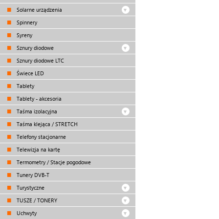
Solarne urządzenia
Spinnery
Syreny
Sznury diodowe
Sznury diodowe LTC
Świece LED
Tablety
Tablety - akcesoria
Taśma izolacyjna
Taśma klejąca / STRETCH
Telefony stacjonarne
Telewizja na kartę
Termometry / Stacje pogodowe
Tunery DVB-T
Turystyczne
TUSZE / TONERY
Uchwyty