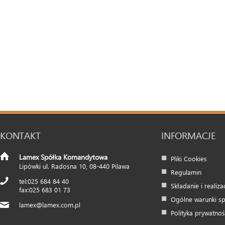
KONTAKT
INFORMACJE
Lamex Spółka Komandytowa
Pliki Cookies
Lipówki ul. Radosna 10
,
08-440
Pilawa
Regulamin
025 684 84 40
Składanie i realiz
025 683 01 73
Ogólne warunki s
lamex@lamex.com.pl
Polityka prywatnoś