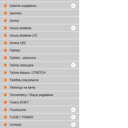
Solarne urządzenia
Spinnery
Syreny
Sznury diodowe
Sznury diodowe LTC
Świece LED
Tablety
Tablety - akcesoria
Taśma izolacyjna
Taśma klejąca / STRETCH
Telefony stacjonarne
Telewizja na kartę
Termometry / Stacje pogodowe
Tunery DVB-T
Turystyczne
TUSZE / TONERY
Uchwyty