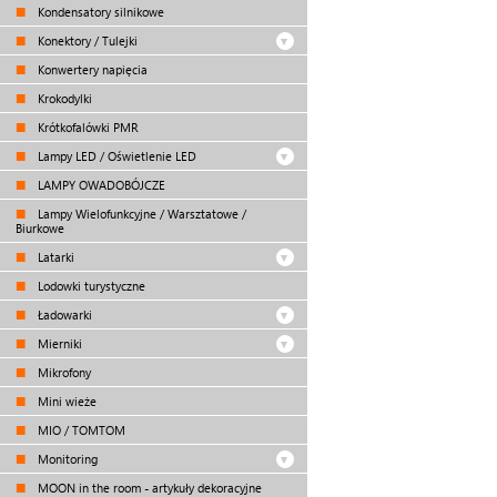
Kondensatory silnikowe
Konektory / Tulejki
Konwertery napięcia
Krokodylki
Krótkofalówki PMR
Lampy LED / Oświetlenie LED
LAMPY OWADOBÓJCZE
Lampy Wielofunkcyjne / Warsztatowe /
Biurkowe
Latarki
Lodowki turystyczne
Ładowarki
Mierniki
Mikrofony
Mini wieże
MIO / TOMTOM
Monitoring
MOON in the room - artykuły dekoracyjne