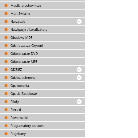
Mostki prostownicze
MultiSwitche
Narzędzia
Nawigacje / Lokalizatory
Obudowy MDF
Odstraszacze Gryzoni
Odtwarzacze DVD
Odtwarzacze MP3
ODZIEŻ
Odzież ochronna
Opakowania
Opaski Zaciskowe
Piloty
Plecaki
Powerbanki
Programatory czasowe
Projektory