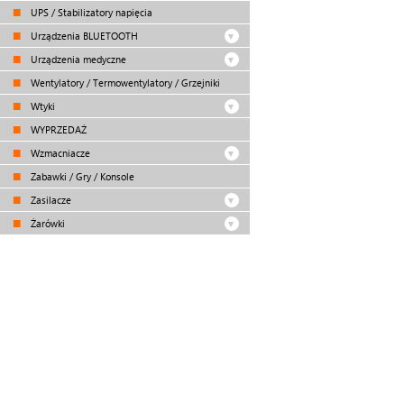
UPS / Stabilizatory napięcia
Urządzenia BLUETOOTH
Urządzenia medyczne
Wentylatory / Termowentylatory / Grzejniki
Wtyki
WYPRZEDAŻ
Wzmacniacze
Zabawki / Gry / Konsole
Zasilacze
Żarówki