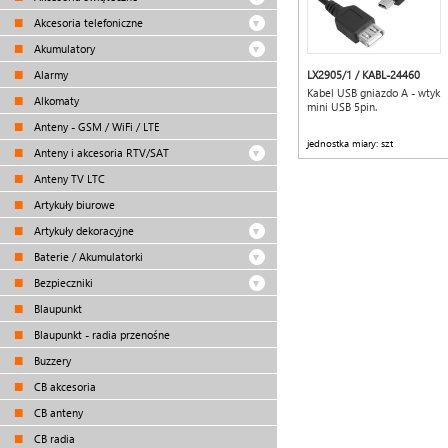
Akcesoria telefoniczne
Akumulatory
Alarmy
LX2905/1 / KABL-24460
Kabel USB gniazdo A - wtyk
Alkomaty
mini USB 5pin.
Anteny - GSM / WiFi / LTE
jednostka miary: szt
Anteny i akcesoria RTV/SAT
Anteny TV LTC
Artykuły biurowe
Artykuły dekoracyjne
Baterie / Akumulatorki
Bezpieczniki
Blaupunkt
Blaupunkt - radia przenośne
Buzzery
CB akcesoria
CB anteny
CB radia