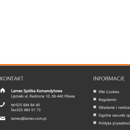
KONTAKT
INFORMACJE
Lamex Spółka Komandytowa
Pliki Cookies
Lipówki ul. Radosna 10
,
08-440
Pilawa
Regulamin
025 684 84 40
Składanie i realiz
025 683 01 73
Ogólne warunki s
lamex@lamex.com.pl
Polityka prywatnoś