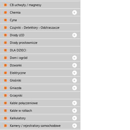
CB uchwyty / magnesy
Chemia
Cyna
Czujniki - Detektory - Odstraszacze
Diody LED
Diody prostownicze
DLA DZIECI
Dom i ogród
Dzwonki
Elektryczne
Głośniki
Gniazda
Grzejniki
Kable połączeniowe
Kable w rolkach
Kalkulatory
Kamery / rejestratory samochodowe