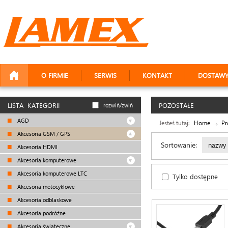
O FIRMIE
SERWIS
KONTAKT
DOSTAW
LISTA KATEGORII
POZOSTAŁE
rozwiń/zwiń
AGD
Jesteś tutaj:
Home
Pr
Akcesoria GSM / GPS
Sortowanie:
nazwy
Akcesoria HDMI
Akcesoria komputerowe
Akcesoria komputerowe LTC
Tylko dostępne
Akcesoria motocyklowe
Akcesoria odblaskowe
Akcesoria podróżne
Akcesoria świąteczne