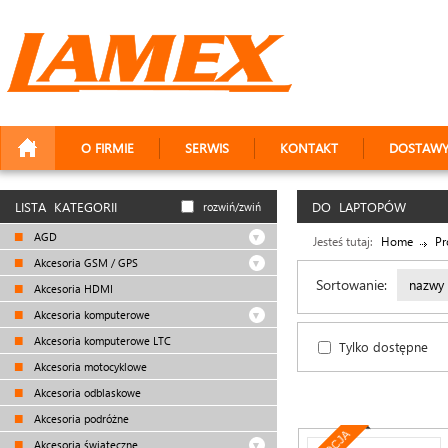
O FIRMIE
SERWIS
KONTAKT
DOSTAW
LISTA KATEGORII
DO LAPTOPÓW
rozwiń/zwiń
AGD
Jesteś tutaj:
Home
Pr
Akcesoria GSM / GPS
Sortowanie:
nazwy
Akcesoria HDMI
Akcesoria komputerowe
Akcesoria komputerowe LTC
Tylko dostępne
Akcesoria motocyklowe
Akcesoria odblaskowe
Akcesoria podróżne
Akcesoria świąteczne