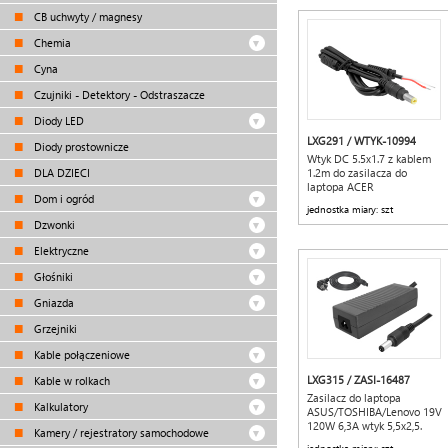
CB uchwyty / magnesy
Chemia
Cyna
Czujniki - Detektory - Odstraszacze
Diody LED
LXG291 / WTYK-10994
Diody prostownicze
Wtyk DC 5.5x1.7 z kablem
DLA DZIECI
1.2m do zasilacza do
laptopa ACER
Dom i ogród
jednostka miary: szt
Dzwonki
Elektryczne
Głośniki
Gniazda
Grzejniki
Kable połączeniowe
LXG315 / ZASI-16487
Kable w rolkach
Zasilacz do laptopa
Kalkulatory
ASUS/TOSHIBA/Lenovo 19V
120W 6,3A wtyk 5,5x2,5.
Kamery / rejestratory samochodowe