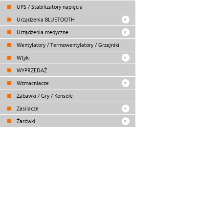
UPS / Stabilizatory napięcia
Urządzenia BLUETOOTH
Urządzenia medyczne
Wentylatory / Termowentylatory / Grzejniki
Wtyki
WYPRZEDAŻ
Wzmacniacze
Zabawki / Gry / Konsole
Zasilacze
Żarówki