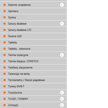
Solarne urządzenia
Spinnery
Syreny
Sznury diodowe
Sznury diodowe LTC
Świece LED
Tablety
Tablety - akcesoria
Taśma izolacyjna
Taśma klejąca / STRETCH
Telefony stacjonarne
Telewizja na kartę
Termometry / Stacje pogodowe
Tunery DVB-T
Turystyczne
TUSZE / TONERY
Uchwyty