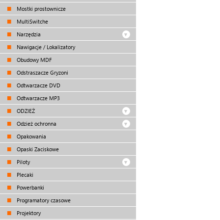
Mostki prostownicze
MultiSwitche
Narzędzia
Nawigacje / Lokalizatory
Obudowy MDF
Odstraszacze Gryzoni
Odtwarzacze DVD
Odtwarzacze MP3
ODZIEŻ
Odzież ochronna
Opakowania
Opaski Zaciskowe
Piloty
Plecaki
Powerbanki
Programatory czasowe
Projektory