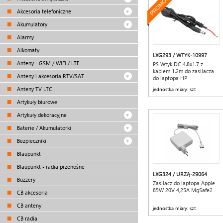
PROMOCJA
Akcesoria telefoniczne
Akumulatory
Alarmy
Alkomaty
LXG293 / WTYK-10997
Anteny - GSM / WiFi / LTE
PS Wtyk DC 4.8x1.7 z
kablem 1.2m do zasilacza
Anteny i akcesoria RTV/SAT
do laptopa HP
Anteny TV LTC
jednostka miary: szt
Artykuły biurowe
Artykuły dekoracyjne
Baterie / Akumulatorki
Bezpieczniki
Blaupunkt
Blaupunkt - radia przenośne
LXG324 / URZĄ-29064
Buzzery
Zasilacz do laptopa Apple
85W 20V 4,25A MgSafe2
CB akcesoria
CB anteny
jednostka miary: szt
CB radia