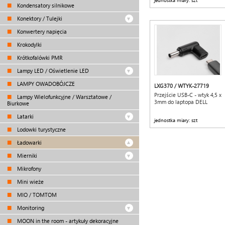
jednostka miary: szt
Kondensatory silnikowe
Konektory / Tulejki
Konwertery napięcia
Krokodylki
Krótkofalówki PMR
Lampy LED / Oświetlenie LED
LAMPY OWADOBÓJCZE
LXG370 / WTYK-27719
Przejście USB-C - wtyk 4,5 x
Lampy Wielofunkcyjne / Warsztatowe /
3mm do laptopa DELL
Biurkowe
Latarki
jednostka miary: szt
Lodowki turystyczne
Ładowarki
Mierniki
Mikrofony
Mini wieże
MIO / TOMTOM
Monitoring
MOON in the room - artykuły dekoracyjne