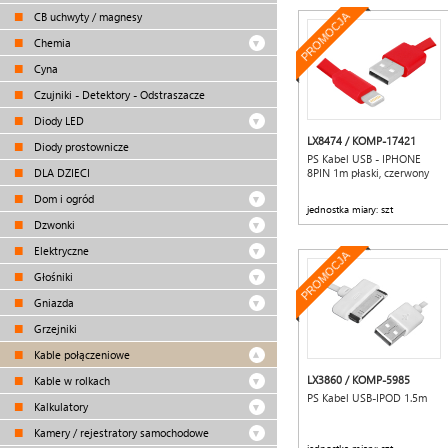
CB uchwyty / magnesy
PROMOCJA
Chemia
Cyna
Czujniki - Detektory - Odstraszacze
Diody LED
LX8474 / KOMP-17421
Diody prostownicze
PS Kabel USB - IPHONE
DLA DZIECI
8PIN 1m płaski, czerwony
Dom i ogród
jednostka miary: szt
Dzwonki
Elektryczne
PROMOCJA
Głośniki
Gniazda
Grzejniki
Kable połączeniowe
LX3860 / KOMP-5985
Kable w rolkach
PS Kabel USB-IPOD 1.5m
Kalkulatory
Kamery / rejestratory samochodowe