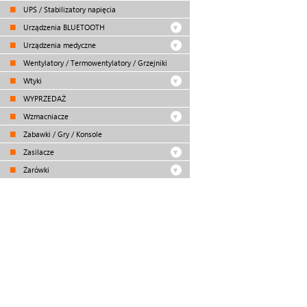
UPS / Stabilizatory napięcia
Urządzenia BLUETOOTH
Urządzenia medyczne
Wentylatory / Termowentylatory / Grzejniki
Wtyki
WYPRZEDAŻ
Wzmacniacze
Zabawki / Gry / Konsole
Zasilacze
Żarówki