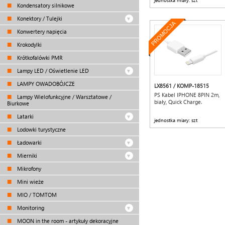
jednostka miary: szt
Kondensatory silnikowe
Konektory / Tulejki
PROMOCJA
Konwertery napięcia
Krokodylki
Krótkofalówki PMR
Lampy LED / Oświetlenie LED
LAMPY OWADOBÓJCZE
LX8561 / KOMP-18515
PS Kabel IPHONE 8PIN 2m,
Lampy Wielofunkcyjne / Warsztatowe /
biały, Quick Charge.
Biurkowe
Latarki
jednostka miary: szt
Lodowki turystyczne
Ładowarki
Mierniki
Mikrofony
Mini wieże
MIO / TOMTOM
Monitoring
MOON in the room - artykuły dekoracyjne