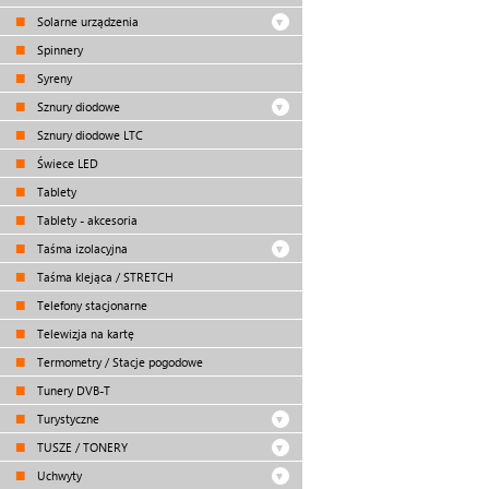
Solarne urządzenia
Spinnery
Syreny
Sznury diodowe
Sznury diodowe LTC
Świece LED
Tablety
Tablety - akcesoria
Taśma izolacyjna
Taśma klejąca / STRETCH
Telefony stacjonarne
Telewizja na kartę
Termometry / Stacje pogodowe
Tunery DVB-T
Turystyczne
TUSZE / TONERY
Uchwyty