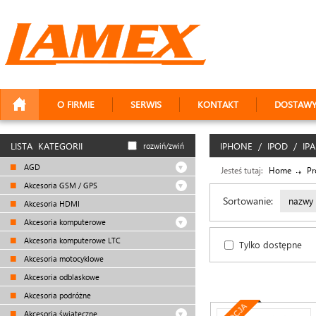
O FIRMIE
SERWIS
KONTAKT
DOSTAW
LISTA KATEGORII
IPHONE / IPOD / IP
rozwiń/zwiń
AGD
Jesteś tutaj:
Home
Pr
Akcesoria GSM / GPS
Sortowanie:
nazwy
Akcesoria HDMI
Akcesoria komputerowe
Akcesoria komputerowe LTC
Tylko dostępne
Akcesoria motocyklowe
Akcesoria odblaskowe
Akcesoria podróżne
Akcesoria świąteczne