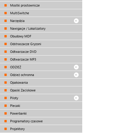
Mostki prostownicze
MultiSwitche
Narzędzia
Nawigacje / Lokalizatory
Obudowy MDF
Odstraszacze Gryzoni
Odtwarzacze DVD
Odtwarzacze MP3
ODZIEŻ
Odzież ochronna
Opakowania
Opaski Zaciskowe
Piloty
Plecaki
Powerbanki
Programatory czasowe
Projektory