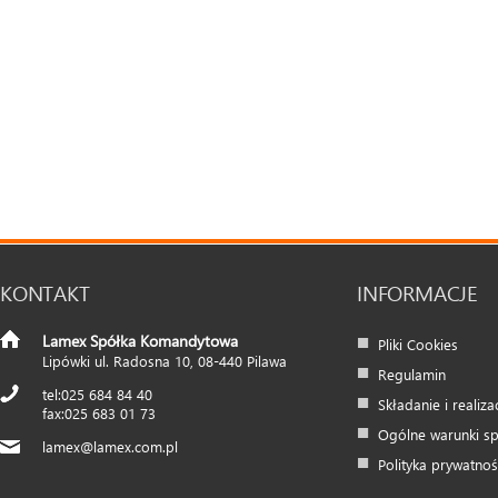
KONTAKT
INFORMACJE
Lamex Spółka Komandytowa
Pliki Cookies
Lipówki ul. Radosna 10
,
08-440
Pilawa
Regulamin
025 684 84 40
Składanie i realiz
025 683 01 73
Ogólne warunki s
lamex@lamex.com.pl
Polityka prywatnoś