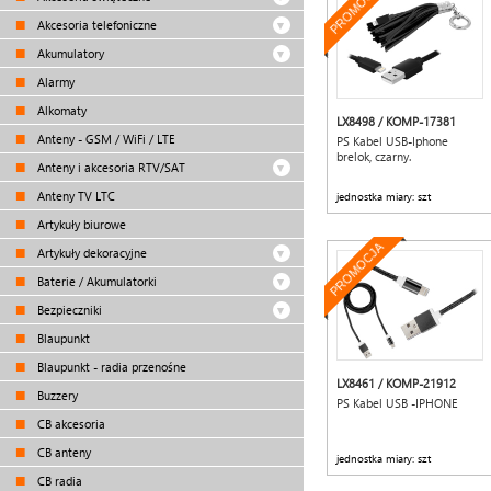
PROMOCJA
Akcesoria telefoniczne
Akumulatory
Alarmy
Alkomaty
LX8498 / KOMP-17381
Anteny - GSM / WiFi / LTE
PS Kabel USB-Iphone
brelok, czarny.
Anteny i akcesoria RTV/SAT
Anteny TV LTC
jednostka miary: szt
Artykuły biurowe
PROMOCJA
Artykuły dekoracyjne
Baterie / Akumulatorki
Bezpieczniki
Blaupunkt
Blaupunkt - radia przenośne
LX8461 / KOMP-21912
Buzzery
PS Kabel USB -IPHONE
CB akcesoria
CB anteny
jednostka miary: szt
CB radia