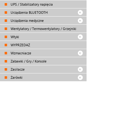
UPS / Stabilizatory napięcia
Urządzenia BLUETOOTH
Urządzenia medyczne
Wentylatory / Termowentylatory / Grzejniki
Wtyki
WYPRZEDAŻ
Wzmacniacze
Zabawki / Gry / Konsole
Zasilacze
Żarówki