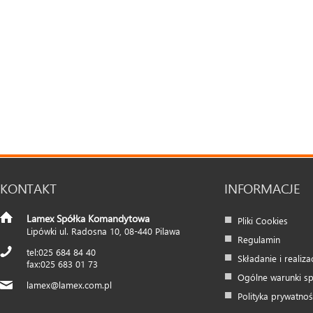
KONTAKT
INFORMACJE
Lamex Spółka Komandytowa
Pliki Cookies
Lipówki ul. Radosna 10
,
08-440
Pilawa
Regulamin
025 684 84 40
Składanie i realiz
025 683 01 73
Ogólne warunki s
lamex@lamex.com.pl
Polityka prywatnoś