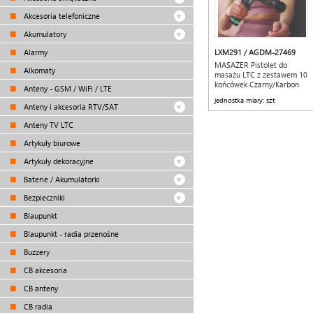
Akcesoria telefoniczne
Akumulatory
Alarmy
LXM291 / AGDM-27469
MASAŻER Pistolet do
Alkomaty
masażu LTC z zestawem 10
końcówek Czarny/Karbon
Anteny - GSM / WiFi / LTE
jednostka miary: szt
Anteny i akcesoria RTV/SAT
Anteny TV LTC
Artykuły biurowe
Artykuły dekoracyjne
Baterie / Akumulatorki
Bezpieczniki
Blaupunkt
Blaupunkt - radia przenośne
Buzzery
CB akcesoria
CB anteny
CB radia