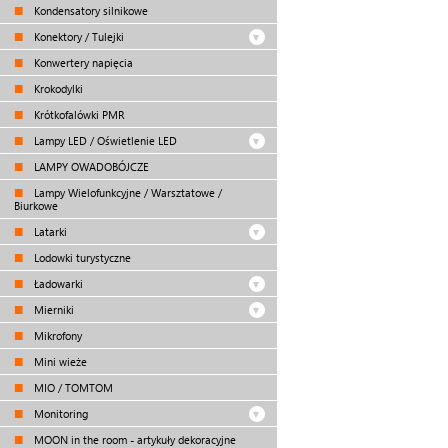
Kondensatory silnikowe
Konektory / Tulejki
Konwertery napięcia
Krokodylki
Krótkofalówki PMR
Lampy LED / Oświetlenie LED
LAMPY OWADOBÓJCZE
Lampy Wielofunkcyjne / Warsztatowe /
Biurkowe
Latarki
Lodowki turystyczne
Ładowarki
Mierniki
Mikrofony
Mini wieże
MIO / TOMTOM
Monitoring
MOON in the room - artykuły dekoracyjne