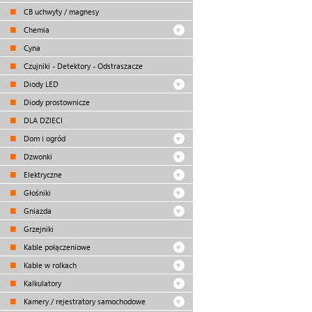
CB uchwyty / magnesy
Chemia
Cyna
Czujniki - Detektory - Odstraszacze
Diody LED
Diody prostownicze
DLA DZIECI
Dom i ogród
Dzwonki
Elektryczne
Głośniki
Gniazda
Grzejniki
Kable połączeniowe
Kable w rolkach
Kalkulatory
Kamery / rejestratory samochodowe