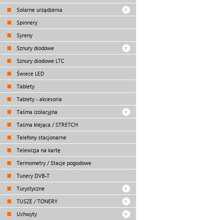
Solarne urządzenia
Spinnery
Syreny
Sznury diodowe
Sznury diodowe LTC
Świece LED
Tablety
Tablety - akcesoria
Taśma izolacyjna
Taśma klejąca / STRETCH
Telefony stacjonarne
Telewizja na kartę
Termometry / Stacje pogodowe
Tunery DVB-T
Turystyczne
TUSZE / TONERY
Uchwyty