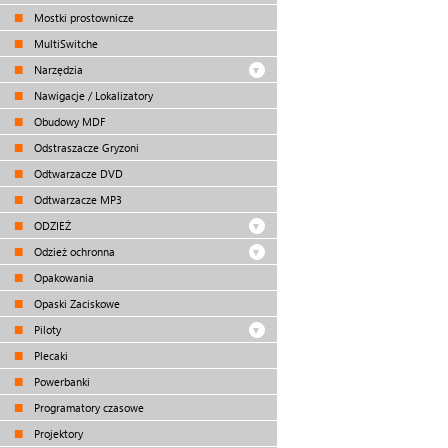
Mostki prostownicze
MultiSwitche
Narzędzia
Nawigacje / Lokalizatory
Obudowy MDF
Odstraszacze Gryzoni
Odtwarzacze DVD
Odtwarzacze MP3
ODZIEŻ
Odzież ochronna
Opakowania
Opaski Zaciskowe
Piloty
Plecaki
Powerbanki
Programatory czasowe
Projektory