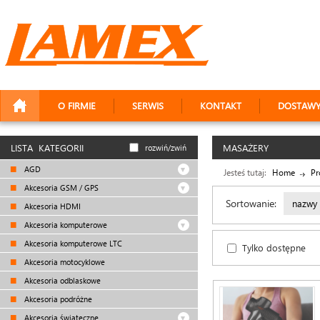
O FIRMIE
SERWIS
KONTAKT
DOSTAW
LISTA KATEGORII
MASAŻERY
rozwiń/zwiń
AGD
Jesteś tutaj:
Home
Pr
Akcesoria GSM / GPS
Sortowanie:
nazwy
Akcesoria HDMI
Akcesoria komputerowe
Akcesoria komputerowe LTC
Tylko dostępne
Akcesoria motocyklowe
Akcesoria odblaskowe
Akcesoria podróżne
Akcesoria świąteczne