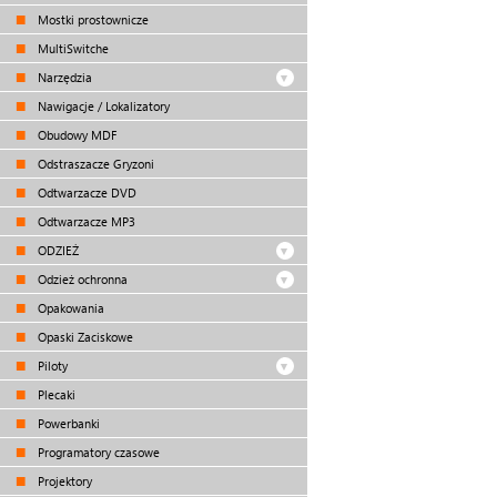
Mostki prostownicze
MultiSwitche
Narzędzia
Nawigacje / Lokalizatory
Obudowy MDF
Odstraszacze Gryzoni
Odtwarzacze DVD
Odtwarzacze MP3
ODZIEŻ
Odzież ochronna
Opakowania
Opaski Zaciskowe
Piloty
Plecaki
Powerbanki
Programatory czasowe
Projektory