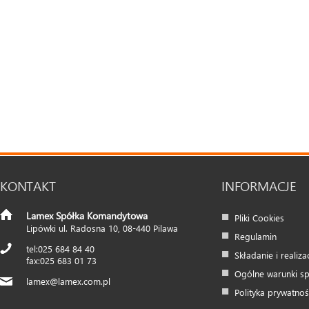
KONTAKT
INFORMACJE
Lamex Spółka Komandytowa
Pliki Cookies
Lipówki ul. Radosna 10
,
08-440
Pilawa
Regulamin
025 684 84 40
Składanie i realiz
025 683 01 73
Ogólne warunki s
lamex@lamex.com.pl
Polityka prywatnoś