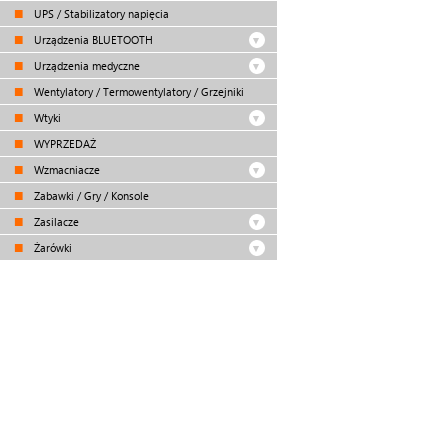
UPS / Stabilizatory napięcia
Urządzenia BLUETOOTH
Urządzenia medyczne
Wentylatory / Termowentylatory / Grzejniki
Wtyki
WYPRZEDAŻ
Wzmacniacze
Zabawki / Gry / Konsole
Zasilacze
Żarówki