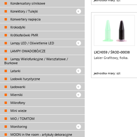
jednostka miary: szt
Kondensatory silnikowe
Konektory / Tulejki
Konwertery napięcia
Krokodylki
Krótkofalówki PMR
Lampy LED / Oświetlenie LED
LAMPY OWADOBÓJCZE
LXCH059 / ŚROD-00038
Lakier Grafitowy, fiolka.
Lampy Wielofunkcyjne / Warsztatowe /
Biurkowe
Latarki
jednostka miary: szt
Lodowki turystyczne
Ładowarki
Mierniki
Mikrofony
Mini wieże
MIO / TOMTOM
Monitoring
MOON in the room - artykuły dekoracyjne