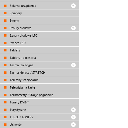
Solarne urządzenia
Spinnery
Syreny
Sznury diodowe
Sznury diodowe LTC
Świece LED
Tablety
Tablety - akcesoria
Taśma izolacyjna
Taśma klejąca / STRETCH
Telefony stacjonarne
Telewizja na kartę
Termometry / Stacje pogodowe
Tunery DVB-T
Turystyczne
TUSZE / TONERY
Uchwyty