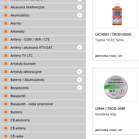
Akcesoria telefoniczne
Akumulatory
Alarmy
Alkomaty
LXCH063 / ŚROD-00042
Anteny - GSM / WiFi / LTE
Topnik TK 83, 50ml.
Anteny i akcesoria RTV/SAT
Anteny TV LTC
jednostka miary: szt
Artykuły biurowe
Artykuły dekoracyjne
Baterie / Akumulatorki
Bezpieczniki
Blaupunkt
Blaupunkt - radia przenośne
LX944 / ŚROD-3048
Buzzery
Kalafonia 40g
CB akcesoria
CB anteny
jednostka miary: szt
CB radia