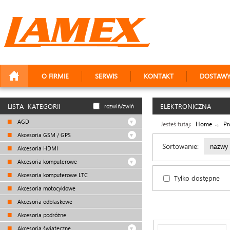
O FIRMIE
SERWIS
KONTAKT
DOSTAW
LISTA KATEGORII
ELEKTRONICZNA
rozwiń/zwiń
AGD
Jesteś tutaj:
Home
Pr
Akcesoria GSM / GPS
Sortowanie:
nazwy
Akcesoria HDMI
Akcesoria komputerowe
Akcesoria komputerowe LTC
Tylko dostępne
Akcesoria motocyklowe
Akcesoria odblaskowe
Akcesoria podróżne
Akcesoria świąteczne