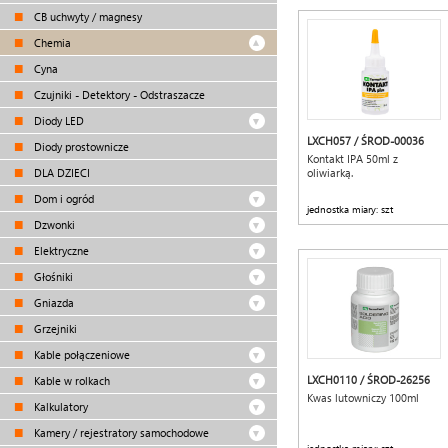
CB uchwyty / magnesy
Chemia
Cyna
Czujniki - Detektory - Odstraszacze
Diody LED
LXCH057 / ŚROD-00036
Diody prostownicze
Kontakt IPA 50ml z
DLA DZIECI
oliwiarką.
Dom i ogród
jednostka miary: szt
Dzwonki
Elektryczne
Głośniki
Gniazda
Grzejniki
Kable połączeniowe
LXCH0110 / ŚROD-26256
Kable w rolkach
Kwas lutowniczy 100ml
Kalkulatory
Kamery / rejestratory samochodowe