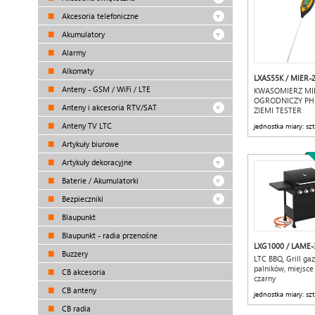
Akcesoria telefoniczne
Akumulatory
Alarmy
Alkomaty
LXAS55K / MIER-
Anteny - GSM / WiFi / LTE
KWASOMIERZ MI
OGRODNICZY PH
Anteny i akcesoria RTV/SAT
ZIEMI TESTER
Anteny TV LTC
jednostka miary: szt
Artykuły biurowe
Artykuły dekoracyjne
Baterie / Akumulatorki
Bezpieczniki
Blaupunkt
Blaupunkt - radia przenośne
LXG1000 / LAME-
Buzzery
LTC BBQ, Grill ga
palników, miejsce 
CB akcesoria
czarny
CB anteny
jednostka miary: szt
CB radia