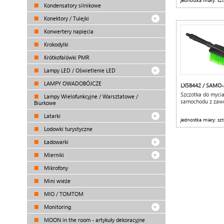
jednostka miary: szt
Kondensatory silnikowe
Konektory / Tulejki
Konwertery napięcia
Krokodylki
Krótkofalówki PMR
Lampy LED / Oświetlenie LED
LAMPY OWADOBÓJCZE
LX58442 / SAMO-
Szczotka do myci
Lampy Wielofunkcyjne / Warsztatowe /
samochodu z zaw
Biurkowe
Latarki
jednostka miary: szt
Lodowki turystyczne
Ładowarki
Mierniki
Mikrofony
Mini wieże
MIO / TOMTOM
Monitoring
MOON in the room - artykuły dekoracyjne