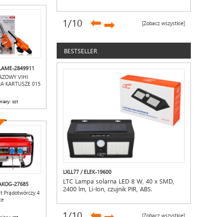
LIGHT,wyświetlacz LED,akumulator
1500mAh,czerwony
➡
1
/10
➡
[Zobacz wszystkie]
BESTSELLER
 LAME-2849911
AZOWY VIHI
NA KARTUSZE 015
iary: szt
LXLL77 / ELEK-19600
LTC Lampa solarna LED 8 W, 40 x SMD,
 AKOG-27685
2400 lm, Li-Ion, czujnik PIR, ABS.
t Prądotwórczy 4
te
➡
1
/10
[Zobacz wszystkie]