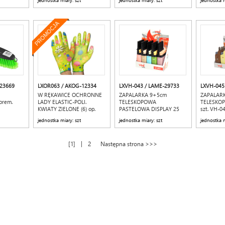
jednostka miary: szt
jednostka miary: szt
jednostka m
PROMOCJA
23669
LXOR063 / AKOG-12334
LXVH-043 / LAME-29733
LXVH-045
a
W RĘKAWICE OCHRONNE
ZAPALARKA 9+5cm
ZAPALARK
orem.
LADY ELASTIC-POLI.
TELESKOPOWA
TELESKOP
KWIATY ZIELONE (6) op.
PASTELOWA DISPLAY 25
szt. VH-0
12par.
sztuk VH-043 VIHI
jednostka miary: szt
jednostka miary: szt
jednostka m
|
1
2
Następna strona >>>