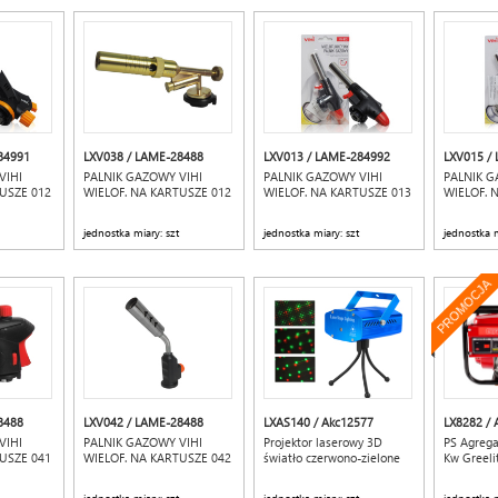
84991
LXV038 / LAME-28488
LXV013 / LAME-284992
LXV015 /
VIHI
PALNIK GAZOWY VIHI
PALNIK GAZOWY VIHI
PALNIK G
USZE 012
WIELOF. NA KARTUSZE 012
WIELOF. NA KARTUSZE 013
WIELOF. 
jednostka miary: szt
jednostka miary: szt
jednostka m
PROMOCJA
8488
LXV042 / LAME-28488
LXAS140 / Akc12577
LX8282 /
VIHI
PALNIK GAZOWY VIHI
Projektor laserowy 3D
PS Agrega
USZE 041
WIELOF. NA KARTUSZE 042
światło czerwono-zielone
Kw Greeli