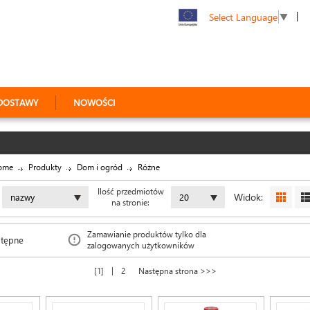
|
Select Language
▼
DOSTAWY
NOWOŚCI
ome
Produkty
Dom i ogród
Różne
Ilość przedmiotów
Widok:
nazwy
20
na stronie:
Zamawianie produktów tylko dla
stępne
zalogowanych użytkowników
|
1
2
Następna strona >>>