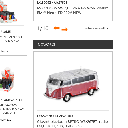
LXLED092 / Akc27528
PS OZDOBA ŚWIĄTECZNA BAŁWAN ZIMNY
BIAŁY NeonLED 230V NEW
➡
1
/10
➡
[Zobacz wszystkie]
 / LAME-
INI PALNIK VIHI
RETN DISPLAY
NOWOŚCI
iary: szt
 / LAME-297111
NIK GAZOWY
RENTNY DISPLAY
VH-046 VIHI
LXWS267R / LAME-29700
iary: szt
Głośnik bluetooth RETRO WS-267BT ,radio
FM,USB, TF,AUX,USB-C,RGB