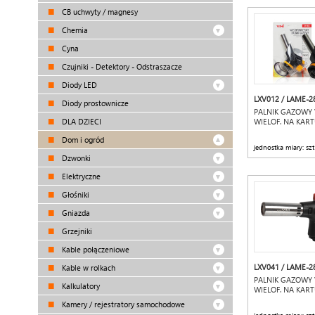
CB uchwyty / magnesy
Chemia
Cyna
Czujniki - Detektory - Odstraszacze
Diody LED
LXV012 / LAME-2
Diody prostownicze
PALNIK GAZOWY 
DLA DZIECI
WIELOF. NA KART
Dom i ogród
jednostka miary: szt
Dzwonki
Elektryczne
Głośniki
Gniazda
Grzejniki
Kable połączeniowe
LXV041 / LAME-2
Kable w rolkach
PALNIK GAZOWY 
Kalkulatory
WIELOF. NA KART
Kamery / rejestratory samochodowe