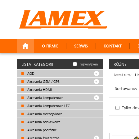
O FIRMIE
SERWIS
KONTAKT
LISTA KATEGORII
RÓŻNE
rozwiń/zwiń
AGD
Jesteś tutaj:
H
Akcesoria GSM / GPS
Sortowanie:
Akcesoria HDMI
Akcesoria komputerowe
Akcesoria komputerowe LTC
Tylko do
Akcesoria motocyklowe
Akcesoria odblaskowe
Akcesoria podróżne
Akcesoria świąteczne