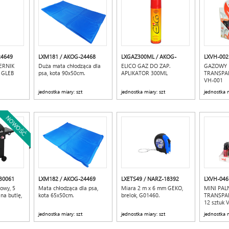
24649
LXM181 / AKOG-24468
LXGAZ300ML / AKOG-
LXVH-002
21133
29705871
ERNIK
Duża mata chłodząca dla
ELICO GAZ DO ZAP.
GAZOWY M
 GLEB
psa, kota 90x50cm.
APLIKATOR 300ML
TRANSPA
VH-001
jednostka miary: szt
jednostka miary: szt
jednostka m
NOWOŚĆ
30061
LXM182 / AKOG-24469
LXETS49 / NARZ-18392
LXVH-046
zowy, 5
Mata chłodząca dla psa,
Miara 2 m x 6 mm GEKO,
MINI PAL
na butlę,
kota 65x50cm.
brelok, G01460.
TRANSPA
12 sztuk 
jednostka miary: szt
jednostka miary: szt
jednostka m