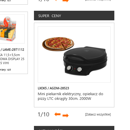
➡
iary: szt
SUPER CENY
 / LAME-2971112
A 11,5+5,5cm
OWA DISPLAY 25
45 VIHI
iary: szt
LXOK5 / AGDM-28523
Mini piekarnik elektryczny, opiekacz do
pizzy LTC okrągły 30cm. 2000W
➡
1
/10
➡
[Zobacz wszystkie]