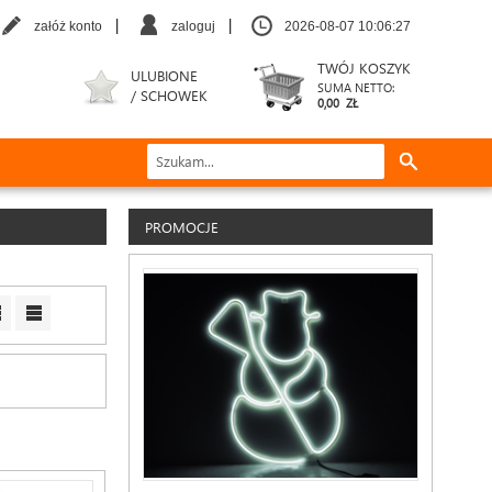
|
|
załóż konto
zaloguj
2026-08-07 10:06:28
TWÓJ KOSZYK
ULUBIONE
SUMA NETTO:
/ SCHOWEK
0,00 ZŁ
PROMOCJE