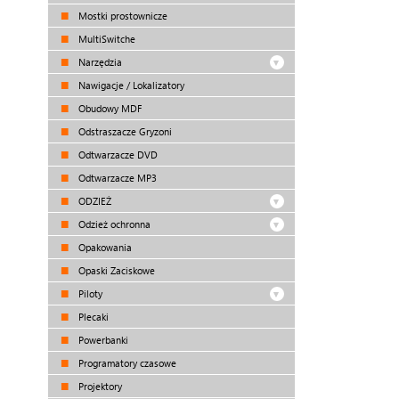
Mostki prostownicze
MultiSwitche
Narzędzia
Nawigacje / Lokalizatory
Obudowy MDF
Odstraszacze Gryzoni
Odtwarzacze DVD
Odtwarzacze MP3
ODZIEŻ
Odzież ochronna
Opakowania
Opaski Zaciskowe
Piloty
Plecaki
Powerbanki
Programatory czasowe
Projektory