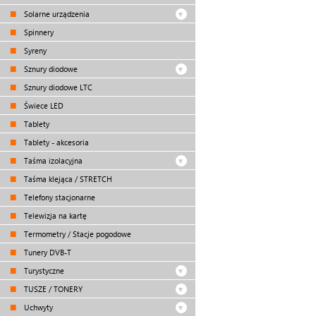
Solarne urządzenia
Spinnery
Syreny
Sznury diodowe
Sznury diodowe LTC
Świece LED
Tablety
Tablety - akcesoria
Taśma izolacyjna
Taśma klejąca / STRETCH
Telefony stacjonarne
Telewizja na kartę
Termometry / Stacje pogodowe
Tunery DVB-T
Turystyczne
TUSZE / TONERY
Uchwyty