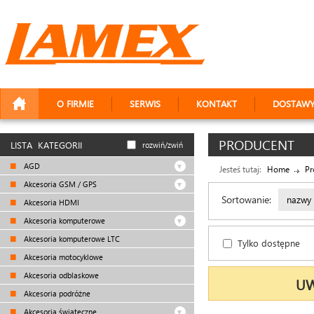
O FIRMIE
SERWIS
KONTAKT
DOSTAW
PRODUCENT
LISTA KATEGORII
rozwiń/zwiń
AGD
Jesteś tutaj:
Home
Pr
Akcesoria GSM / GPS
Sortowanie:
nazwy
Akcesoria HDMI
Akcesoria komputerowe
Akcesoria komputerowe LTC
Tylko dostępne
Akcesoria motocyklowe
Akcesoria odblaskowe
UW
Akcesoria podróżne
Akcesoria świąteczne