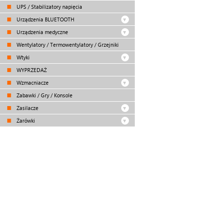
UPS / Stabilizatory napięcia
Urządzenia BLUETOOTH
Urządzenia medyczne
Wentylatory / Termowentylatory / Grzejniki
Wtyki
WYPRZEDAŻ
Wzmacniacze
Zabawki / Gry / Konsole
Zasilacze
Żarówki