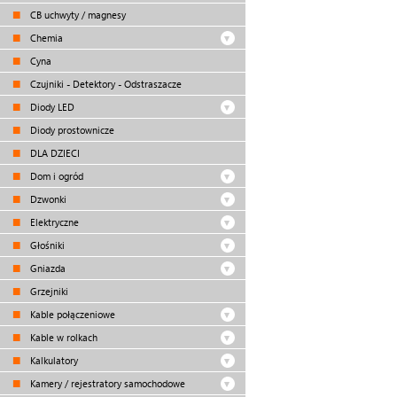
CB uchwyty / magnesy
Chemia
Cyna
Czujniki - Detektory - Odstraszacze
Diody LED
Diody prostownicze
DLA DZIECI
Dom i ogród
Dzwonki
Elektryczne
Głośniki
Gniazda
Grzejniki
Kable połączeniowe
Kable w rolkach
Kalkulatory
Kamery / rejestratory samochodowe