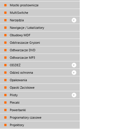
Mostki prostownicze
MultiSwitche
Narzędzia
Nawigacje / Lokalizatory
Obudowy MDF
Odstraszacze Gryzoni
Odtwarzacze DVD
Odtwarzacze MP3
ODZIEŻ
Odzież ochronna
Opakowania
Opaski Zaciskowe
Piloty
Plecaki
Powerbanki
Programatory czasowe
Projektory