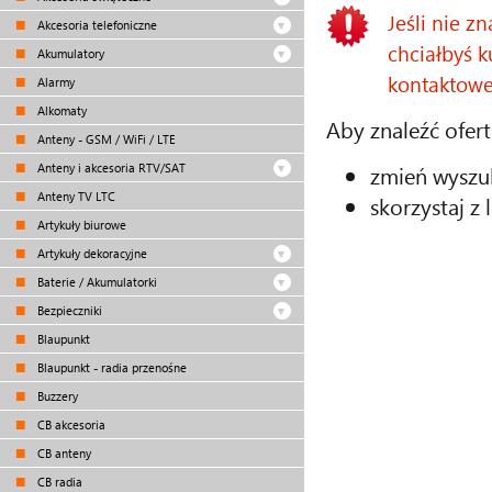
Jeśli nie z
Akcesoria telefoniczne
chciałbyś k
Akumulatory
kontaktowe
Alarmy
Alkomaty
Aby znaleźć ofert
Anteny - GSM / WiFi / LTE
zmień wyszu
Anteny i akcesoria RTV/SAT
Anteny TV LTC
skorzystaj z 
Artykuły biurowe
Artykuły dekoracyjne
Baterie / Akumulatorki
Bezpieczniki
Blaupunkt
Blaupunkt - radia przenośne
Buzzery
CB akcesoria
CB anteny
CB radia