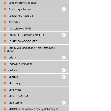
Kondensatory silnikowe
Konektory / Tulejki
Konwertery napięcia
Krokodylki
Krótkofalówki PMR
Lampy LED / Oświetlenie LED
LAMPY OWADOBÓJCZE
Lampy Wielofunkcyjne / Warsztatowe /
Biurkowe
Latarki
Lodowki turystyczne
Ładowarki
Mierniki
Mikrofony
Mini wieże
MIO / TOMTOM
Monitoring
MOON in the room - artykuły dekoracyjne