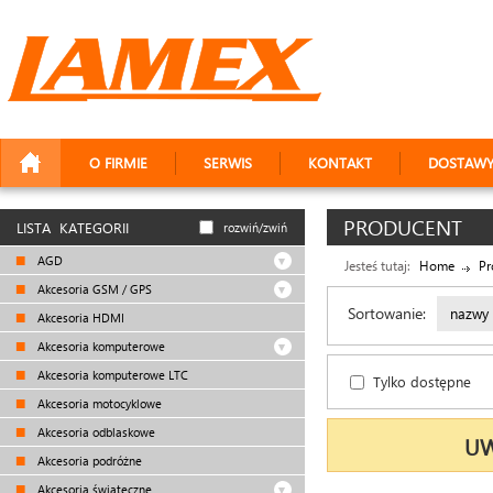
O FIRMIE
SERWIS
KONTAKT
DOSTAW
PRODUCENT
LISTA KATEGORII
rozwiń/zwiń
AGD
Jesteś tutaj:
Home
Pr
Akcesoria GSM / GPS
Sortowanie:
nazwy
Akcesoria HDMI
Akcesoria komputerowe
Akcesoria komputerowe LTC
Tylko dostępne
Akcesoria motocyklowe
Akcesoria odblaskowe
UW
Akcesoria podróżne
Akcesoria świąteczne