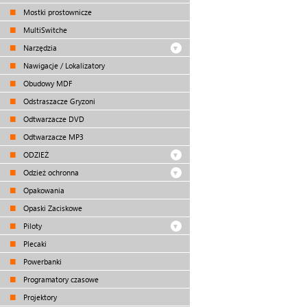
Mostki prostownicze
MultiSwitche
Narzędzia
Nawigacje / Lokalizatory
Obudowy MDF
Odstraszacze Gryzoni
Odtwarzacze DVD
Odtwarzacze MP3
ODZIEŻ
Odzież ochronna
Opakowania
Opaski Zaciskowe
Piloty
Plecaki
Powerbanki
Programatory czasowe
Projektory