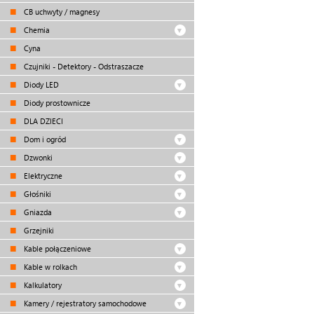
CB uchwyty / magnesy
Chemia
Cyna
Czujniki - Detektory - Odstraszacze
Diody LED
Diody prostownicze
DLA DZIECI
Dom i ogród
Dzwonki
Elektryczne
Głośniki
Gniazda
Grzejniki
Kable połączeniowe
Kable w rolkach
Kalkulatory
Kamery / rejestratory samochodowe