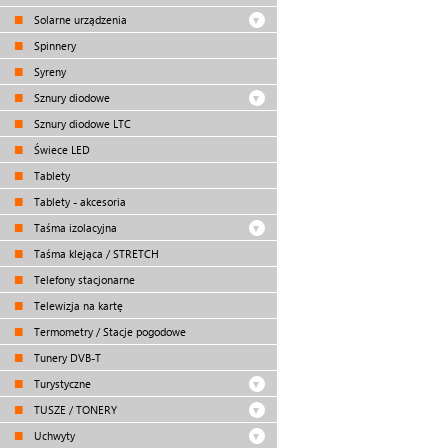
Solarne urządzenia
Spinnery
Syreny
Sznury diodowe
Sznury diodowe LTC
Świece LED
Tablety
Tablety - akcesoria
Taśma izolacyjna
Taśma klejąca / STRETCH
Telefony stacjonarne
Telewizja na kartę
Termometry / Stacje pogodowe
Tunery DVB-T
Turystyczne
TUSZE / TONERY
Uchwyty