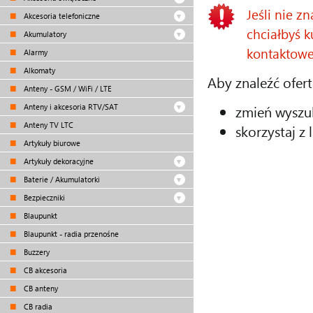
Jeśli nie z
Akcesoria telefoniczne
chciałbyś k
Akumulatory
kontaktowe
Alarmy
Alkomaty
Aby znaleźć ofert
Anteny - GSM / WiFi / LTE
zmień wyszu
Anteny i akcesoria RTV/SAT
Anteny TV LTC
skorzystaj z 
Artykuły biurowe
Artykuły dekoracyjne
Baterie / Akumulatorki
Bezpieczniki
Blaupunkt
Blaupunkt - radia przenośne
Buzzery
CB akcesoria
CB anteny
CB radia