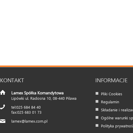
KONTAKT
INFORMACJE
Lamex Spółka Komandytowa
Pliki Cookies
Lipówki ul. Radosna 10
,
08-440
Pilawa
Regulamin
025 684 84 40
Składanie i realiz
025 683 01 73
Ogólne warunki s
lamex@lamex.com.pl
Polityka prywatnoś