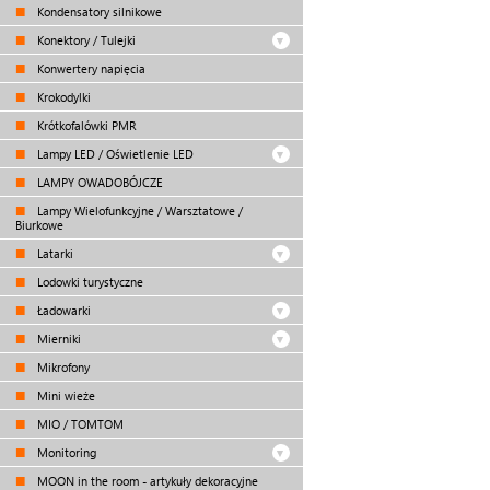
Kondensatory silnikowe
Konektory / Tulejki
Konwertery napięcia
Krokodylki
Krótkofalówki PMR
Lampy LED / Oświetlenie LED
LAMPY OWADOBÓJCZE
Lampy Wielofunkcyjne / Warsztatowe /
Biurkowe
Latarki
Lodowki turystyczne
Ładowarki
Mierniki
Mikrofony
Mini wieże
MIO / TOMTOM
Monitoring
MOON in the room - artykuły dekoracyjne