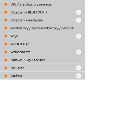
UPS / Stabilizatory napięcia
Urządzenia BLUETOOTH
Urządzenia medyczne
Wentylatory / Termowentylatory / Grzejniki
Wtyki
WYPRZEDAŻ
Wzmacniacze
Zabawki / Gry / Konsole
Zasilacze
Żarówki