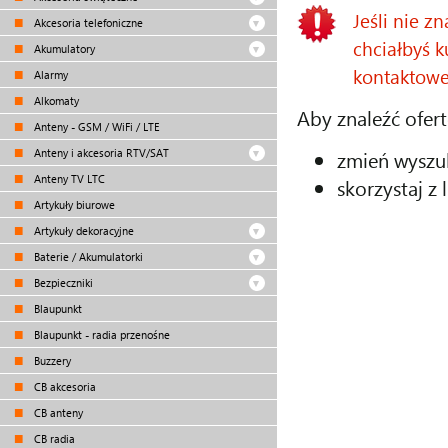
Jeśli nie z
Akcesoria telefoniczne
chciałbyś k
Akumulatory
kontaktowe
Alarmy
Alkomaty
Aby znaleźć ofert
Anteny - GSM / WiFi / LTE
zmień wyszu
Anteny i akcesoria RTV/SAT
Anteny TV LTC
skorzystaj z 
Artykuły biurowe
Artykuły dekoracyjne
Baterie / Akumulatorki
Bezpieczniki
Blaupunkt
Blaupunkt - radia przenośne
Buzzery
CB akcesoria
CB anteny
CB radia