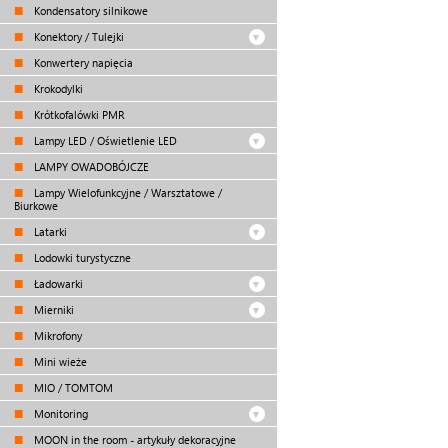
Kondensatory silnikowe
Konektory / Tulejki
Konwertery napięcia
Krokodylki
Krótkofalówki PMR
Lampy LED / Oświetlenie LED
LAMPY OWADOBÓJCZE
Lampy Wielofunkcyjne / Warsztatowe /
Biurkowe
Latarki
Lodowki turystyczne
Ładowarki
Mierniki
Mikrofony
Mini wieże
MIO / TOMTOM
Monitoring
MOON in the room - artykuły dekoracyjne