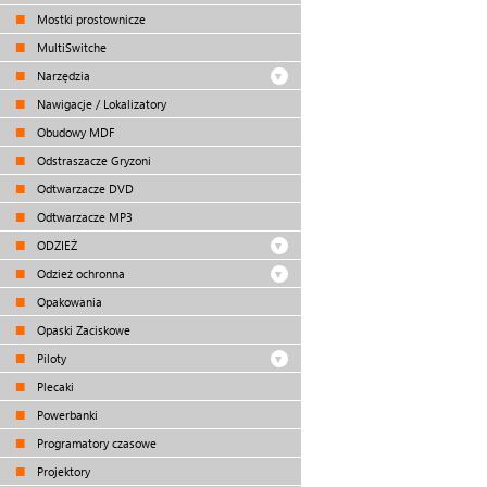
Mostki prostownicze
MultiSwitche
Narzędzia
Nawigacje / Lokalizatory
Obudowy MDF
Odstraszacze Gryzoni
Odtwarzacze DVD
Odtwarzacze MP3
ODZIEŻ
Odzież ochronna
Opakowania
Opaski Zaciskowe
Piloty
Plecaki
Powerbanki
Programatory czasowe
Projektory