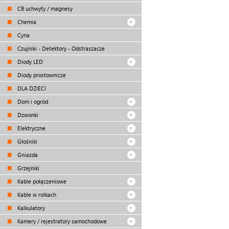
CB uchwyty / magnesy
Chemia
Cyna
Czujniki - Detektory - Odstraszacze
Diody LED
Diody prostownicze
DLA DZIECI
Dom i ogród
Dzwonki
Elektryczne
Głośniki
Gniazda
Grzejniki
Kable połączeniowe
Kable w rolkach
Kalkulatory
Kamery / rejestratory samochodowe