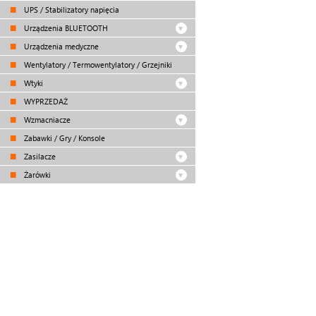
UPS / Stabilizatory napięcia
Urządzenia BLUETOOTH
Urządzenia medyczne
Wentylatory / Termowentylatory / Grzejniki
Wtyki
WYPRZEDAŻ
Wzmacniacze
Zabawki / Gry / Konsole
Zasilacze
Żarówki