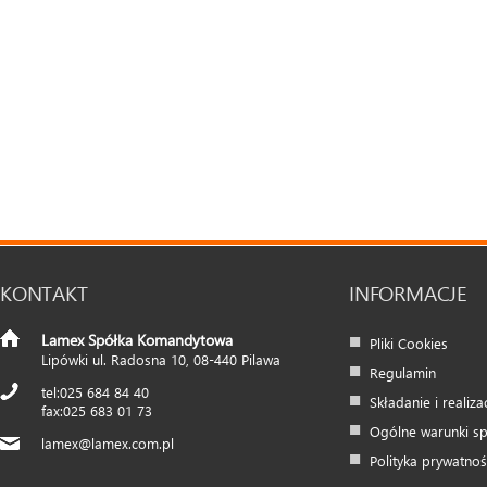
KONTAKT
INFORMACJE
Lamex Spółka Komandytowa
Pliki Cookies
Lipówki ul. Radosna 10
,
08-440
Pilawa
Regulamin
025 684 84 40
Składanie i realiz
025 683 01 73
Ogólne warunki s
lamex@lamex.com.pl
Polityka prywatnoś