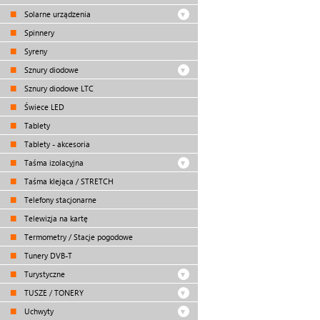
Solarne urządzenia
Spinnery
Syreny
Sznury diodowe
Sznury diodowe LTC
Świece LED
Tablety
Tablety - akcesoria
Taśma izolacyjna
Taśma klejąca / STRETCH
Telefony stacjonarne
Telewizja na kartę
Termometry / Stacje pogodowe
Tunery DVB-T
Turystyczne
TUSZE / TONERY
Uchwyty