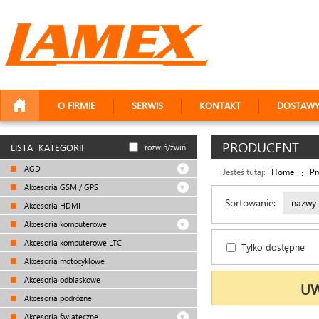
O FIRMIE
SERWIS
KONTAKT
DOSTAW
PRODUCENT
LISTA KATEGORII
rozwiń/zwiń
AGD
Jesteś tutaj:
Home
Pr
Akcesoria GSM / GPS
Sortowanie:
nazwy
Akcesoria HDMI
Akcesoria komputerowe
Akcesoria komputerowe LTC
Tylko dostępne
Akcesoria motocyklowe
Akcesoria odblaskowe
UW
Akcesoria podróżne
Akcesoria świąteczne